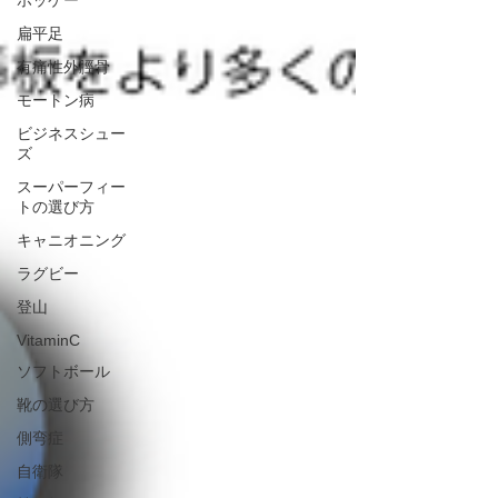
ホッケー
扁平足
有痛性外脛骨
モートン病
ビジネスシュー
ズ
スーパーフィー
トの選び方
キャニオニング
ラグビー
登山
VitaminC
ソフトボール
靴の選び方
側弯症
自衛隊