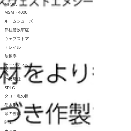
MP365
MSM・4000
ルームシューズ
脊柱管狭窄症
ウェブストア
トレイル
脳梗塞
オーソティック
ス
外反母趾
SPLC
タコ・魚の目
巻き爪
頭の整体
陸上