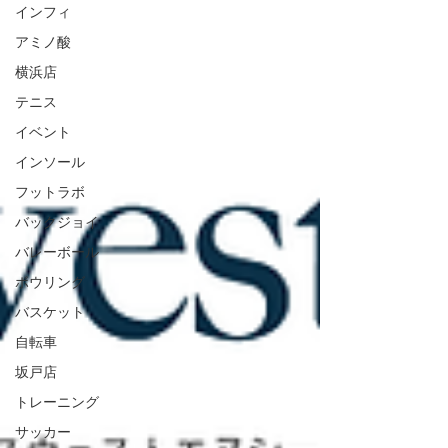
インフィ
アミノ酸
横浜店
テニス
イベント
インソール
フットラボ
バックジョイ
バレーボール
ボウリング
バスケット
自転車
坂戸店
トレーニング
サッカー