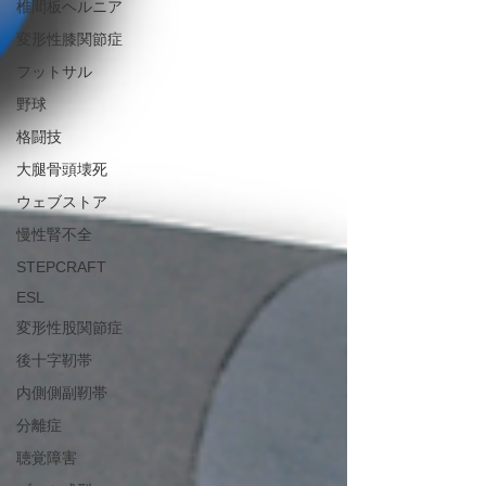
椎間板ヘルニア
変形性膝関節症
フットサル
野球
格闘技
大腿骨頭壊死
ウェブストア
慢性腎不全
STEPCRAFT
ESL
変形性股関節症
後十字靭帯
内側側副靭帯
分離症
聴覚障害