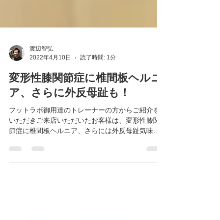
渡辺智弘
2022年4月10日
読了時間: 1分
変形性膝関節症に椎間板ヘルニ
ア、さらに外反母趾も！
フットラボ御用達のトレーナーの方からご紹介を
いただきご来店いただいたお客様は、変形性膝関
節症に椎間板ヘルニア、さらには外反母趾気味な
状態でした... 足部から膝、そして腰にまで影響が
出ており、インソールではどうにも難しい状態で
したので今回はファンクショナルオーソティック
スの...