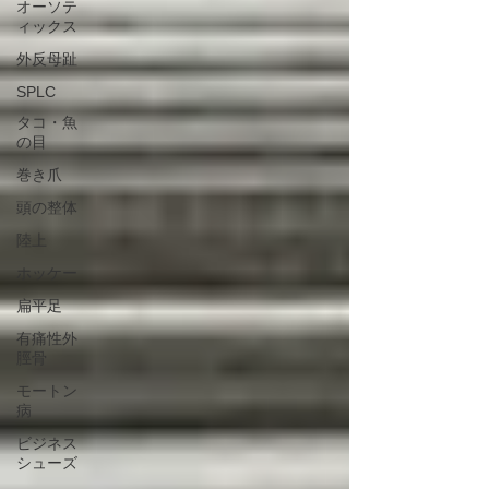
オーソテ
ィックス
外反母趾
SPLC
タコ・魚
の目
巻き爪
頭の整体
陸上
ホッケー
扁平足
有痛性外
脛骨
モートン
病
ビジネス
シューズ