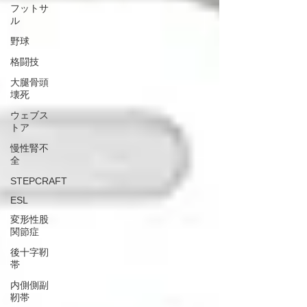
フットサ
ル
野球
格闘技
大腿骨頭
壊死
ウェブス
トア
慢性腎不
全
STEPCRAFT
ESL
変形性股
関節症
後十字靭
帯
内側側副
靭帯