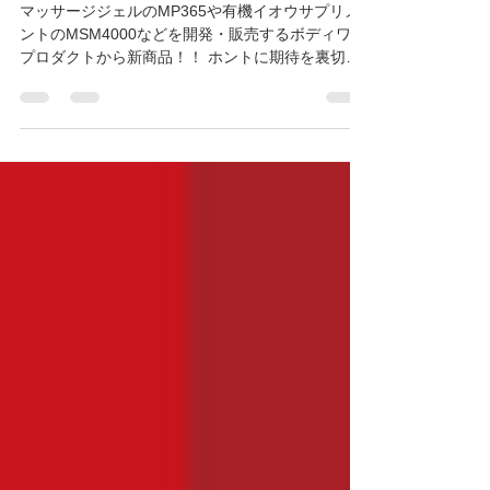
ついに入荷しました！
マッサージジェルのMP365や有機イオウサプリメ
ントのMSM4000などを開発・販売するボディワン
プロダクトから新商品！！ ホントに期待を裏切ら
ない安心安全の製品なのでおすすめです。 サプリ
メント市場は、同じ成分でも多くのメーカーが出
していてめちゃくちゃ種類があるけど、その...