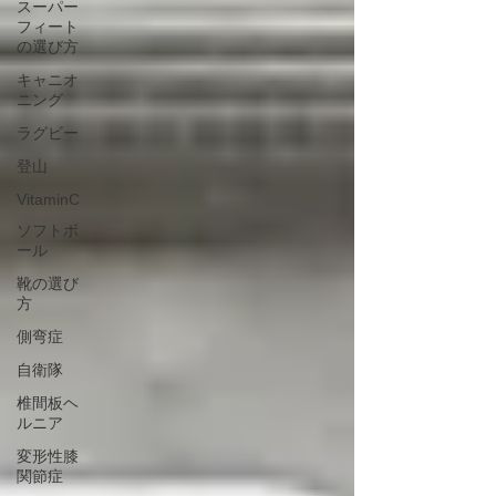
スーパー
フィート
の選び方
キャニオ
ニング
ラグビー
登山
VitaminC
ソフトボ
ール
靴の選び
方
側弯症
自衛隊
椎間板ヘ
ルニア
変形性膝
関節症