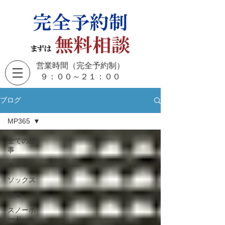
営業時間（完全予約制）
​９：００～２１：００
ブログ
MP365
全ての記
事
スキー
ソックス
整体
スノーボ
ード