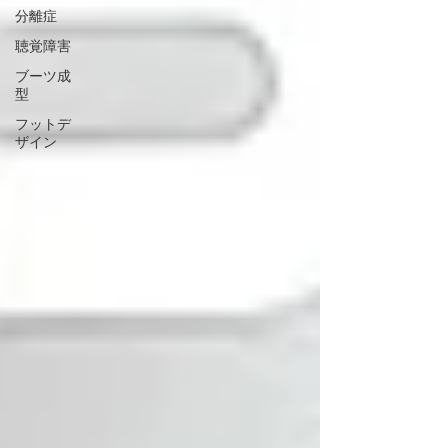
分離症
聴覚障害
ブーツ成
型
フットデ
ザイン