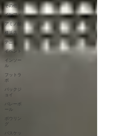
その他
インフィ
アミノ酸
横浜店
テニス
イベント
インソー
ル
フットラ
ボ
バックジ
ョイ
バレーボ
ール
ボウリン
グ
バスケッ