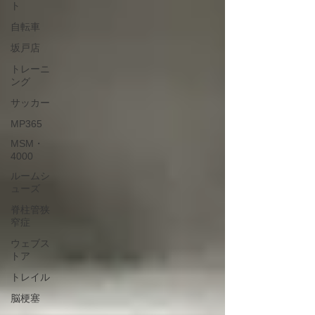
ト
自転車
坂戸店
トレーニ
ング
サッカー
MP365
MSM・
4000
ルームシ
ューズ
脊柱管狭
窄症
ウェブス
トア
トレイル
脳梗塞