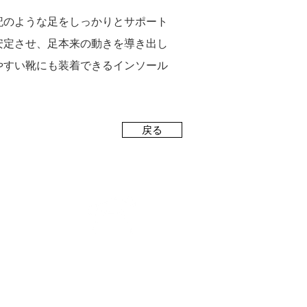
記のような足をしっかりとサポート
安定させ、足本来の動きを導き出し
やすい靴にも装着できるインソール
戻る
080-1158-6200
Tel