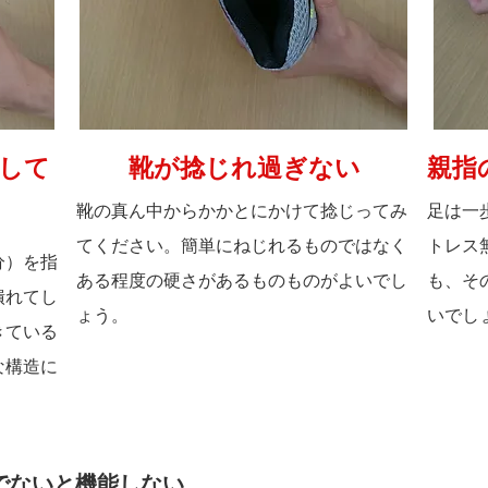
して
靴が捻じれ過ぎない
親指
靴の真ん中からかかとにかけて捻じってみ
足は一
てください。簡単にねじれるものではなく
トレス
分）を指
ある程度の硬さがあるものものがよいでし
も、そ
潰れてし
ょう。
いでし
きている
な構造に
でないと機能しない