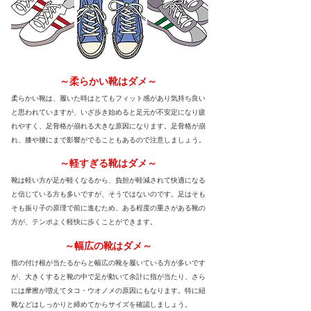
～柔らかい靴はダメ～
柔らかい靴は、履いた時はとてもフィット感があり気持ち良い
と思われていますが、いざ歩き始めると足元が不安定になり疲
れやすく、足骨格が崩れる大きな原因になります。足骨格が崩
れ、膝や腰にまで影響がでることもあるので注意しましょう。
～軽すぎる靴はダメ～
靴は軽い方が足が軽くなるから、負担が軽減されて快適になる
と信じている方も多いですが、そうではないのです。足はそも
そも振り子の原理で前に進むため、ある程度の重さがある靴の
方が、テンポよく軽快に歩くことができます。
～幅広の靴はダメ～
指の付け根が当たるからと幅広の靴を履いている方が多いです
が、大きくすると靴の中で足が動いて余計に指が当たり、さら
には摩擦が増えてタコ・ウオノメの原因にもなります。特に紐
靴などはしっかりと締めてからサイズを確認しましょう。