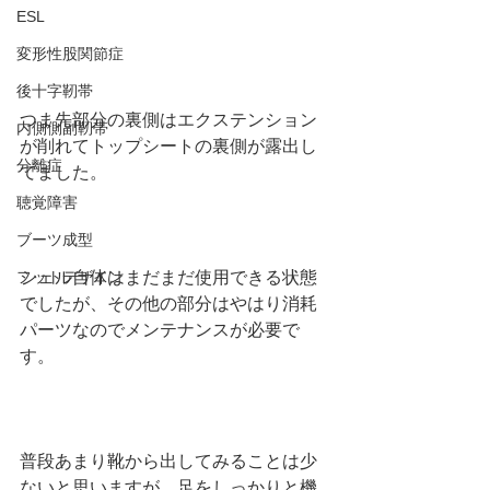
ESL
変形性股関節症
後十字靭帯
つま先部分の裏側はエクステンション
内側側副靭帯
が削れてトップシートの裏側が露出し
分離症
てました。
聴覚障害
ブーツ成型
シェル自体はまだまだ使用できる状態
フットデザイン
でしたが、その他の部分はやはり消耗
パーツなのでメンテナンスが必要で
す。
普段あまり靴から出してみることは少
ないと思いますが、足をしっかりと機