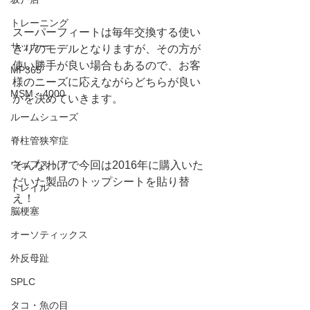
トレーニング
スーパーフィートは毎年交換する使い
サッカー
きりのモデルとなりますが、その方が
使い勝手が良い場合もあるので、お客
MP365
様のニーズに応えながらどちらが良い
MSM・4000
かを決めていきます。
ルームシューズ
脊柱管狭窄症
ウェブストア
そんなわけで今回は2016年に購入いた
だいた製品のトップシートを貼り替
トレイル
え！
脳梗塞
オーソティックス
外反母趾
SPLC
タコ・魚の目