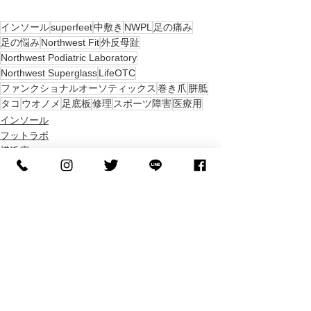
インソール
superfeet
中敷き
NWPL
足の痛み
足の悩み
Northwest Fit
外反母趾
Northwest Podiatric Laboratory
Northwest Superglass
LifeOTC
ファンクショナルオーソティックス
巻き爪
胼胝
タコ
ウオノメ
足底板
修理
スポーツ障害
医療用
インソール
フットラボ
横浜店
すべて表示
最新記事