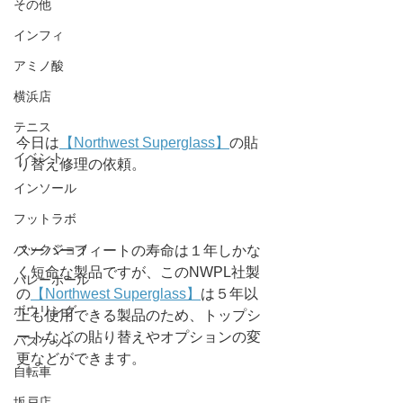
その他
インフィ
アミノ酸
横浜店
テニス
今日は
【Northwest Superglass】
の貼
イベント
り替え修理の依頼。
インソール
フットラボ
バックジョイ
スーパーフィートの寿命は１年しかな
く短命な製品ですが、このNWPL社製
バレーボール
の
【Northwest Superglass】
は５年以
ボウリング
上も使用できる製品のため、トップシ
ートなどの貼り替えやオプションの変
バスケット
更などができます。
自転車
坂戸店