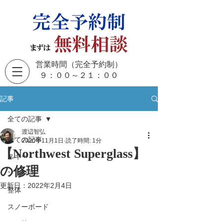
営業時間（完全予約制）
​９：００～２１：００
記事
全ての記事
渡辺智弘
全ての記事
2020年11月1日
読了時間: 1分
【Northwest Superglass】
スキー
の修理
ソックス
更新日：
2022年2月4日
整体
スノーボード