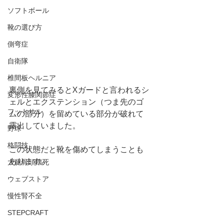
ソフトボール
靴の選び方
側弯症
自衛隊
椎間板ヘルニア
裏側を見てみるとXガードと言われるシ
変形性膝関節症
ェルとエクステンション（つま先のゴ
フットサル
ムの部分）を留めている部分が破れて
露出していました。
野球
格闘技
この状態だと靴を傷めてしまうことも
あります。
大腿骨頭壊死
ウェブストア
慢性腎不全
STEPCRAFT