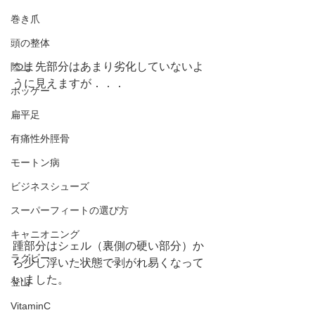
巻き爪
頭の整体
つま先部分はあまり劣化していないよ
陸上
うに見えますが．．．
ホッケー
扁平足
有痛性外脛骨
モートン病
ビジネスシューズ
スーパーフィートの選び方
キャニオニング
踵部分はシェル（裏側の硬い部分）か
ラグビー
ら少し浮いた状態で剥がれ易くなって
いました。
登山
VitaminC