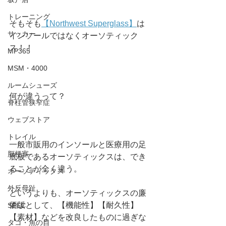
トレーニング
そもそも
【Northwest Superglass】
は
サッカー
インソールではなくオーソティック
ス！！
MP365
MSM・4000
ルームシューズ
何が違うって？
脊柱管狭窄症
ウェブストア
トレイル
一般市販用のインソールと医療用の足
脳梗塞
底板であるオーソティックスは、でき
ることが全く違う。
オーソティックス
外反母趾
というよりも、オーソティックスの廉
価版として、【機能性】【耐久性】
SPLC
【素材】などを改良したものに過ぎな
タコ・魚の目