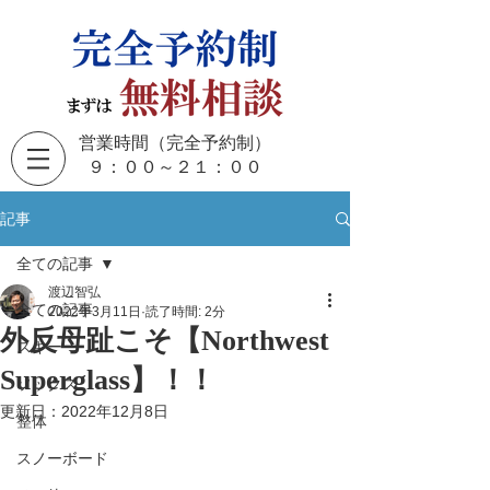
営業時間（完全予約制）
​９：００～２１：００
記事
全ての記事
渡辺智弘
全ての記事
2022年3月11日
読了時間: 2分
外反母趾こそ【Northwest
スキー
Superglass】！！
ソックス
更新日：
2022年12月8日
整体
スノーボード