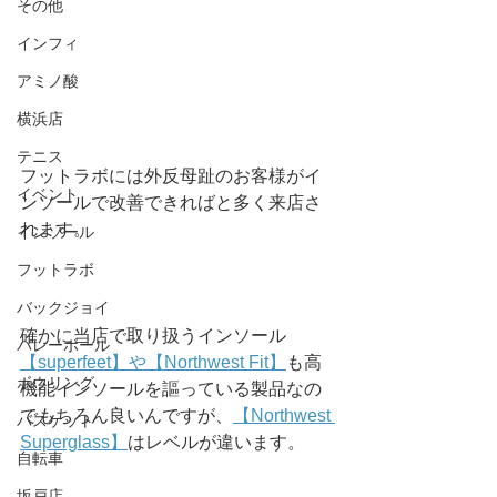
その他
インフィ
アミノ酸
横浜店
テニス
フットラボには外反母趾のお客様がイ
イベント
ンソールで改善できればと多く来店さ
れます。
インソール
フットラボ
バックジョイ
確かに当店で取り扱うインソール
バレーボール
【superfeet】や【Northwest Fit】
も高
ボウリング
機能インソールを謳っている製品なの
でもちろん良いんですが、
【Northwest 
バスケット
Superglass】
はレベルが違います。
自転車
坂戸店