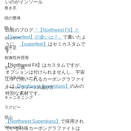
いのがインソール
巻き爪
頭の整体
陸上
以前のブログ
『【Northwest Fit】と
【Superfeet】の違いは？』
で書いたよ
ホッケー
うに、
【superfeet】
はセミカスタムで
扁平足
す。
有痛性外脛骨
【Northwest Fit】はカスタムですが、
モートン病
オプションは付けられませんし、
宇宙
ビジネスシューズ
工学で用いられるカーボングラファイ
トは
【Northwest Superglass】
のみの
スーパーフィートの選び方
特別な素材です。
キャニオニング
ラグビー
登山
【Northwest Superglass】
で採用され
VitaminC
ている特殊カーボングラファイトは