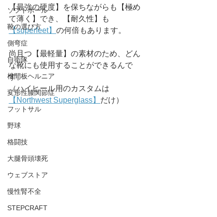
【最強の硬度】を保ちながらも【極め
ソフトボール
て薄く】でき、【耐久性】も
靴の選び方
【superfeet】
の何倍もあります。
側弯症
尚且つ【最軽量】の素材のため、どん
自衛隊
な靴にも使用することができるんで
椎間板ヘルニア
す。
（ハイヒール用のカスタムは
変形性膝関節症
【Northwest Superglass】
だけ）
フットサル
野球
格闘技
大腿骨頭壊死
ウェブストア
慢性腎不全
STEPCRAFT