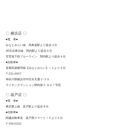
アクセス
Access Map
〇 横浜店 〇
■電 車■
みなとみらい線 馬車道駅より徒歩３分
JR京浜東北線 関内駅より徒歩６分
市営地下鉄ブルーライン 関内駅より徒歩４分
■自動車■
首都高速横羽線【みなとみらい】ＩＣより５分
〒231-0007
神奈川県横浜市中区弁天通３-３９
ライオンズマンション関内第２-８０７号室
〇 坂戸店 〇
■電 車■
東武東上線 坂戸駅より徒歩８分
■自動車■
関越自動車道 坂戸西スマートＩＣより５分
〒350-0232