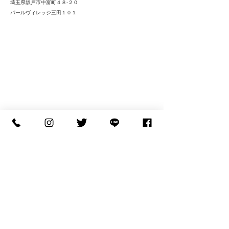
埼玉県坂戸市中富町４８-２０
パールヴィレッジ三田１０１