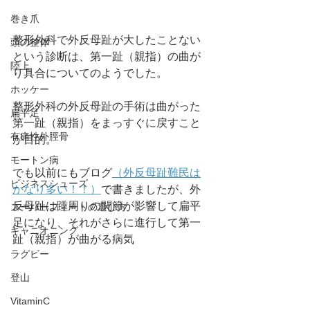
巻き爪
整形外科で外反母趾が大したことない
頭の整体
という診断は、第一趾（親指）の曲が
陸上
り具合についてのようでした。
ホッケー
整形外科の外反母趾の手術は曲がった
扁平足
第一趾（親指）をまっすぐに戻すこと
有痛性外脛骨
が目的。
モートン病
でも以前にもブログ
（外反母趾難民は
ビジネスシューズ
かなり多い！！）
で書きましたが、外
反母趾は踵周りの関節が影響して扁平
スーパーフィートの選び方
足になり、それがさらに進行して第一
キャニオニング
趾（親指）が曲がる病気
ラグビー
登山
VitaminC