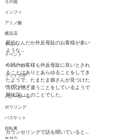
その他
インフィ
アミノ酸
横浜店
最近なんだか外反母趾のお客様が多い
テニス
ような...
イベント
今回のお客様も外反母趾に良いとされ
インソール
ることはありとあらゆることをしてき
フットラボ
たようで、たまたま娘さんが見つけた
バックジョイ
当店は他と違うことをしているようで
興味深いとのことでした。
バレーボール
ボウリング
バスケット
自転車
カウンセリングで話を聞いていると...
坂戸店