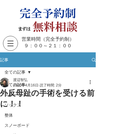
営業時間（完全予約制）
​９：００～２１：００
記事
全ての記事
渡辺智弘
全ての記事
2020年4月16日
読了時間: 2分
外反母趾の手術を受ける前
スキー
に！！
ソックス
整体
スノーボード