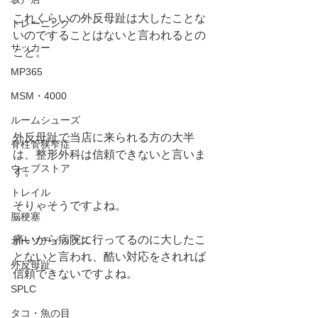
これくらいの外反母趾は大したことな
トレーニング
いのですることはないと言われるとの
サッカー
こと。
MP365
MSM・4000
ルームシューズ
外反母趾で当店に来られる方の大半
脊柱管狭窄症
は、整形外科は信頼できないと言いま
ウェブストア
す。
トレイル
そりゃそうですよね。
脳梗塞
痛いから病院に行ってるのに大したこ
オーソティックス
とないと言われ、酷い対応をされれば
外反母趾
信頼できないですよね。
SPLC
タコ・魚の目