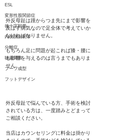
ESL
変形性股関節症
外反母趾は踵からつま先にまで影響を
後十字靭帯
及ぼす病気なので足全体で考えていか
なければなりません。
内側側副靭帯
分離症
もちろん足に問題が起これば膝・腰に
も影響を与えるのは言うまでもありま
聴覚障害
せん。
ブーツ成型
フットデザイン
外反母趾で悩んでいる方、手術を検討
されている方は、一度踏みとどまって
ご相談ください。
当店はカウンセリングに料金は掛かり