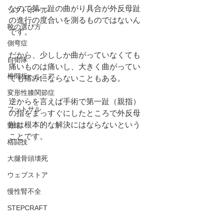
なので第一趾の曲がり具合が外反母趾
ソフトボール
の進行の度合いを測るものではないん
靴の選び方
です。
側弯症
だから、少ししか曲がっていなくても
自衛隊
痛いものは痛いし、大きく曲がってい
椎間板ヘルニア
ても痛みにならないこともある。
変形性膝関節症
逆からを言えば手術で第一趾（親指）
フットサル
の指をまっすぐにしたところで外反母
趾は根本的な解決にはならないという
野球
ことです。
格闘技
大腿骨頭壊死
ウェブストア
慢性腎不全
STEPCRAFT