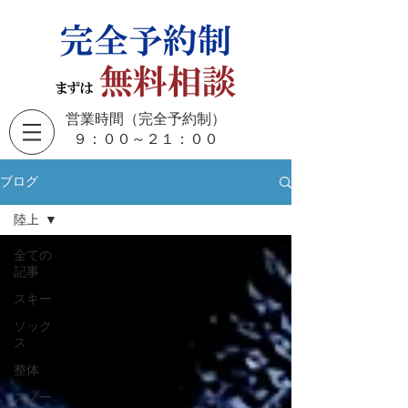
営業時間（完全予約制）
​９：００～２１：００
ブログ
陸上
全ての
記事
スキー
ソック
ス
整体
スノー