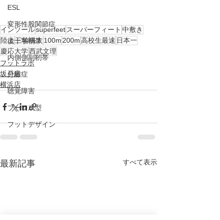
ESL
変形性股関節症
インソール
superfeet
スーパーフィート
中敷き
陸上
三輪颯太
100m
200m
高校生最速
日本一
後十字靭帯
慶応大学
西武文理
内側側副靭帯
フットラボ
坂戸店
分離症
横浜店
聴覚障害
ブーツ成型
フットデザイン
すべて表示
最新記事