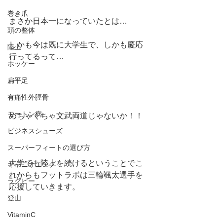
巻き爪
まさか日本一になっていたとは…
頭の整体
しかも今は既に大学生で、しかも慶応
陸上
行ってるって…
ホッケー
扁平足
有痛性外脛骨
モートン病
めちゃくちゃ文武両道じゃないか！！
ビジネスシューズ
スーパーフィートの選び方
大学でも陸上を続けるということでこ
キャニオニング
れからもフットラボは三輪颯太選手を
ラグビー
応援していきます。
登山
VitaminC