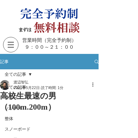
営業時間（完全予約制）
​９：００～２１：００
記事
全ての記事
渡辺智弘
全ての記事
2021年5月22日
読了時間: 1分
高校生最速の男
スキー
（100m.200m）
ソックス
整体
スノーボード