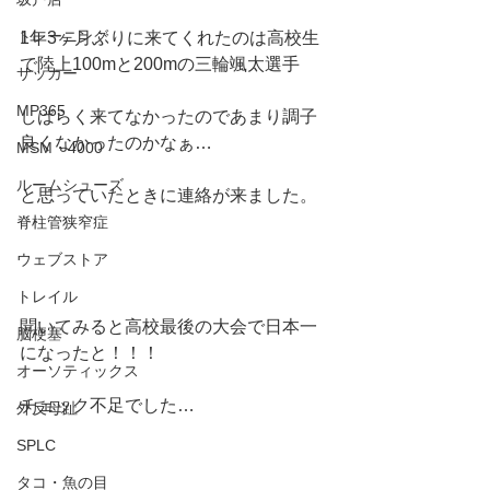
トレーニング
1年3ヶ月ぶりに来てくれたのは高校生
で陸上100mと200mの三輪颯太選手
サッカー
MP365
しばらく来てなかったのであまり調子
良くなかったのかなぁ…
MSM・4000
ルームシューズ
と思っていたときに連絡が来ました。
脊柱管狭窄症
ウェブストア
トレイル
聞いてみると高校最後の大会で日本一
脳梗塞
になったと！！！
オーソティックス
チェック不足でした…
外反母趾
SPLC
タコ・魚の目