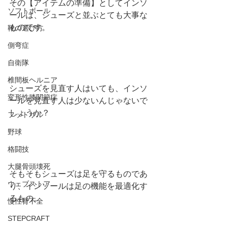
その【アイテムの準備】としてインソ
ソフトボール
ールは、シューズと並ぶとても大事な
ものです。
靴の選び方
側弯症
自衛隊
椎間板ヘルニア
シューズを見直す人はいても、インソ
変形性膝関節症
ールを見直す人は少ないんじゃないで
しょうか？
フットサル
野球
格闘技
大腿骨頭壊死
そもそもシューズは足を守るものであ
ウェブストア
り、インソールは足の機能を最適化す
るもの。
慢性腎不全
STEPCRAFT