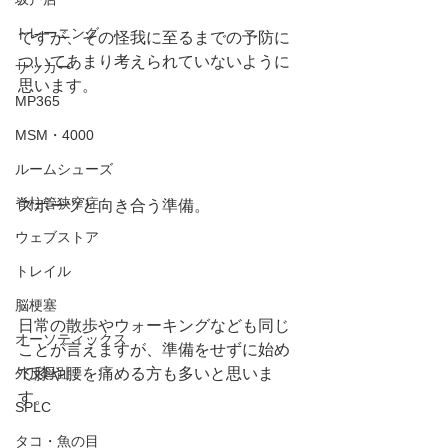
トレーニング
ですが、その怪我に至るまでの予防に
ついてあまり考えられていないように
サッカー
思います。
MP365
MSM・4000
ルームシューズ
脊柱管狭窄症
スポーツと向き合う準備。
ウェブストア
トレイル
脳梗塞
日常の散歩やウォーキングなども同じ
オーソティックス
ことが言えますが、準備をせずに始め
外反母趾
て膝や腰を痛める方も多いと思いま
す。
SPLC
タコ・魚の目