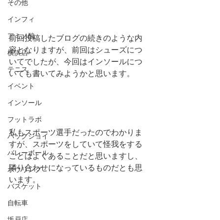
その他
インフィ
アミノ酸
前回投稿したブログの続きのような内
容となりますが、前回はシューズにつ
横浜店
いてでしたが、今回はインソールにつ
テニス
いても書いてみようかと思います。
イベント
インソール
フットラボ
私もスポーツ選手だったのでわかりま
バックジョイ
すが、スポーツをしていて怪我をする
バレーボール
ことはよくあることだと思いますし、
隣り合わせになっているものだとも思
ボウリング
います。
バスケット
自転車
坂戸店