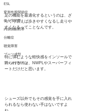
ESL
変形性股関節症
足の機能を最適化するというのは、ざ
後十字靭帯
っくり言えば歩きやすくなるし走りや
すくなるってことなんです。
内側側副靭帯
分離症
聴覚障害
ブーツ成型
特に弾むような軽快感をインソールで
フットデザイン
得られるのは、NWPLやスーパーフィ
ートだけだと思います。
シューズ以外でもその感覚を手に入れ
られるなら使わない手はないですよ
ね。