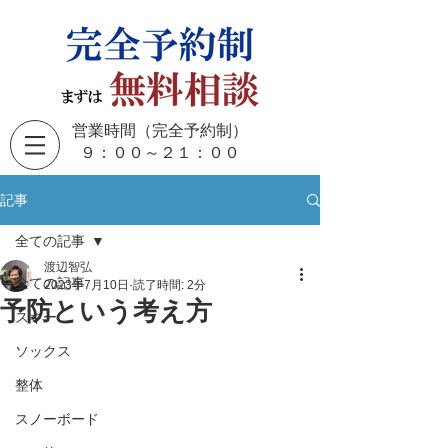
営業時間（完全予約制）
​９：００～２１：００
記事
全ての記事
渡辺智弘
全ての記事
2023年7月10日
読了時間: 2分
予防という考え方
スキー
ソックス
整体
スノーボード