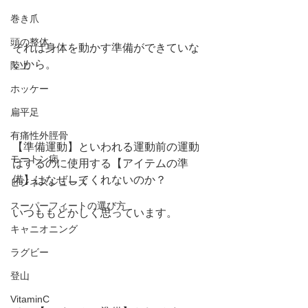
巻き爪
頭の整体
それは身体を動かす準備ができていな
いから。
陸上
ホッケー
扁平足
有痛性外脛骨
【準備運動】といわれる運動前の運動
モートン病
はするのに使用する【アイテムの準
備】はなぜしてくれないのか？
ビジネスシューズ
スーパーフィートの選び方
いつももどかしく思っています。
キャニオニング
ラグビー
登山
VitaminC