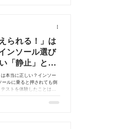
ブル。スパイクは底が硬く、
れ込みやすいため、足の内側
す。 そこで
ムインソールを作製！ 下から無理
しながら 足が内側へ
を分散
えられる！」は
ォ
インソール選び
プレーを続ける前に、ぜひ普
い「静止」と
OOTLABへご相談くださ
」は本当に正しい？インソー
スパイク #高校野球 #カスタ
 #動ける
うテストを体験したことはあ
変化に驚き、良いインソール
ですが、FOOTLABはあえて
耐えて動きを止めてしまうこ
のでしょうか？」 本来、
るためではなく、「動く」た