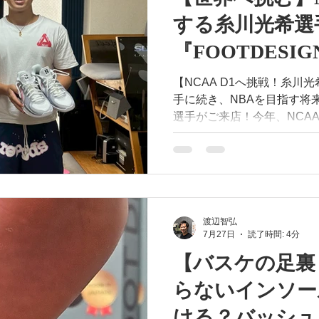
ッカー
MP365
MSM・4000
ルームシューズ
脊柱
する糸川光希選
『FOOTDESI
脳梗塞
オーソティックス
外反母趾
SPLC
約締結のお知らせ
【NCAA D1へ挑戦！糸川光希選手
手に続き、NBAを目指す将
選手がご来店！今年、NCA
ネシー州立大学（ETSU）
プレーヤーです🔥 今回も【まなぶ鍼灸整骨院】樋口先生
からのご紹介。最近繰り返
し、動作やバイオメカニク
元環境を整えるカスタムイン
してこの度、『FOOTDES
渡辺智弘
7月27日
読了時間: 4分
て正式契約を締結！ 今年誕生したFOOTDESIGNは、下か
ら「支えず」、激しい切り
【バスケの足裏
を物理的にサポート。足本
らないインソー
します。 これから世界を相手に戦う糸川選手を、足元か
ら全力で後押ししていきま
ける？バッシュ