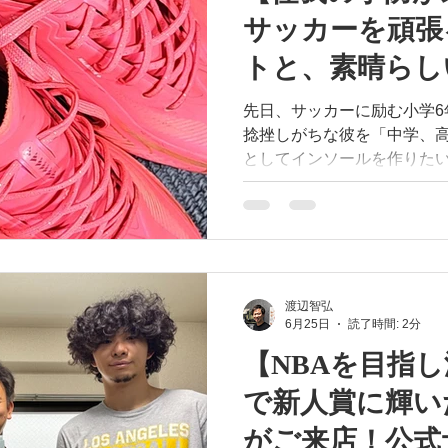
だからこそ、長時間の立ち
サッカーを頑張
「仕事用の靴をもっと快適
お使いの靴を持ってFOOTL
トと、素晴らし
人ひとりに合わせた最適な
#FOOTLAB #フットラボ #
択
先日、サッカーに励む小学6年
ン #リアルイノベーション 
捻挫しがちな彼を「中学、
#立ち仕事 #厨房靴 #サ
としてインソールを作りた
れました。 この考え方は本当に大正解です！学生スポー
ツの期間は短く、怪我での
たいがために、病院に通い
てプレーを続ける……とい
できるからです。 インソールは怪我をしてから使うもの
ではなく、怪我を「予防」
渡辺智弘
6月25日
読了時間: 2分
に使うもの。 FOOTDESIGNは、激しいプレー中も足の機
能を解放し、最高の【動け
【NBAを目指
ールです。 我が子の未来を見据えて今動いた親御さんの
で新人賞に輝い
選択は本当に素晴らしい！ 
です！ #フットラボ #FOOTLAB #FOOTDESIGN #フット
がご来店！公式
デザイン #インソール #オ