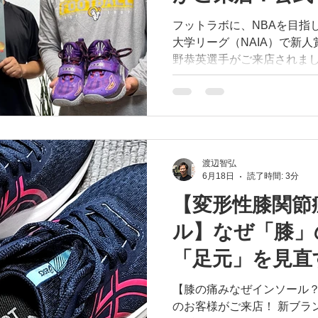
タムインソール #サッカー 
フットラボに、NBAを目指
サッカー #少年サッカー #
大学リーグ（NAIA）で新
上 #動ける足をデザインする
野恭英選手がご来店されました！ 一時帰国中
ルを作製させていただき、
アメリカでの活動を全面的
まりました！ 世界を舞台に戦う日野選手の「動ける足」
をデザインし、全力でバックア
介いただきました樋口さんあり
野選手の経歴とサポートの
渡辺智弘
6月18日
読了時間: 3分
のブログから！ （ブログへの
#FOOTLAB #インソール
【変形性膝関節
スタムインソール #バスケット
ル】なぜ「膝」
恭英 #スタントン大学 #Stanto
#アスリートサポート #動け
「足元」を見直
み #パフォーマンス向上 #
【膝の痛みなぜインソール？
のお客様がご来店！ 新ブランド #FOOTDESIGN の発売