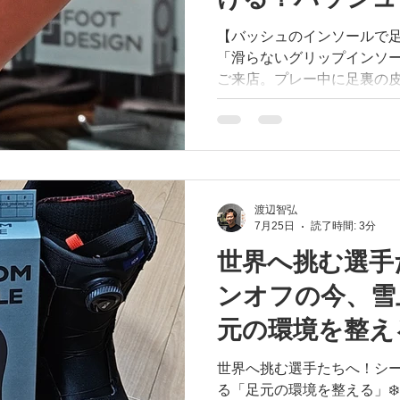
よろしくお願いいたします！ #FOOTLA
#FOOTDESIGN #糸川光希
正しい関係
【バッシュのインソールで足裏の皮
整骨院 #カスタムインソール
「滑らないグリップインソ
る足 #足元の環境を整える
ご来店。プレー中に足裏の
😢 実は、グリップを効かせるのは「バッシュの底（ソー
ル）」の役割。激しい切り
で強引に足を止めると、強
す。 また「靴の中で滑る」原因は、サイズや履き方にあ
ることも！ 今年新たに発売された【FOOTDESIGN】は、
• 下から支えず、足本来の可
渡辺智弘
7月25日
読了時間: 3分
しのグラつきを物理的にサポ
バッシュへ伝達 強引に止めず、バッシュの中で足が正し
世界へ挑む選手
く動ける環境を整えます！ 「プレー後に足裏トラブルが
ンオフの今、雪
出やすい…」とお悩みのプ
のバッシュを持ってFOOTL
元の環境を整え
#FOOTLAB #フットラボ #
ン #バスケットボール #バッ
世界へ挑む選手たちへ！シ
支えないインソール #動ける
る「足元の環境を整える」❄️ 6月〜7月、日本では夏本