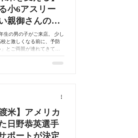
仕事の強い味方になります。
る小6アスリー
にしたい」という方は、ぜひ
ABへご相談くださいね。 一
い親御さんの選
足元環境をご提案します！
FOOTDESIGN #フットデザイ
生の男の子がご来店。 少し
#インソール #コックシューズ
高校と激しくなる前に、予防
い」とご両親が連れてきてく
離脱は大きな痛手。試合に出
ながら完治させずにごまかし
う悪循環を未然に防ぐことが
し、本来の力を引き出すため
る足をデザインする】インソ
し渡米】アメリカ
た日野恭英選手
これからの彼の活躍が楽しみ
サポートが決定
ーダーメイドインソール #カス