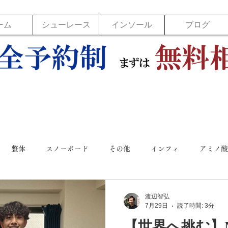
ーム
シューレース
インソール
ブログ
整体
スノーボード
その他
インフィ
アミノ酸
ットラボ
バックジョイ
バレーボール
ボウリング
渡辺智弘
7月29日
読了時間: 3分
【世界へ挑む】N