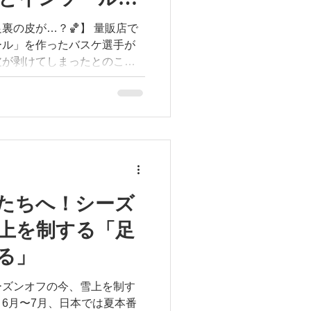
B
 #バスケ #NCAA #まなぶ鍼灸
が…？🏀】 量販店で
 #支えないインソール #動け
ール」を作ったバスケ選手が
皮が剥けてしまったとのこと
返しのたびにインソール表面
い摩擦で皮が剥けてしまいま
動性を活かす • 激しい切り返
ート • 踏み込みをスムーズに
たちへ！シーズ
上を制する「足
レイヤーは、ぜひ普段お使い
ABへご相談ください！
る」
FOOTDESIGN #フットデザイ
シュ #カスタムインソール #
ーズンオフの今、雪上を制す
足 #足元の環境を整える
番