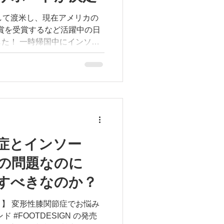
#サッカースパイク #ジュニア
して渡米し、現在アメリカの
怪我の予防 #パフォーマンス向
人賞を受賞するなど活躍中の日
にインソー
お互いの総意のもと、今後の
にサポートしていくことが決
ップしていきます。 ご紹
がとうございます。 👇日
詳細は、プロフィールリンク
URL） #フットラボ
 #オーダーメイドインソール #カ
症とインソー
ボール #バスケ #3x3 #日野
の問題なのに
nUniversity #NBAへの挑戦
る足をデザインする #足の悩
すべきなのか？
横浜バスケ
】 変形性膝関節症でお悩み