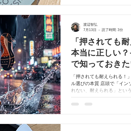
カー選手にとても多いトラ
激しい動きで足が内側に倒
に大きな負担がかかってしまいま
FOOTDESIGNのカスタ
渡辺智弘
7月13日
読了時間: 3分
に「支えず」、足本来の動きを活か
倒れ込む過度な動きをサポート 局所的なストレス
「押されても耐
踏ん張り力をスムーズに伝達 し、足元から本来のパフ
本当に正しい？
ーマンスを引き出します。 「練習後半になると足の内側
が気になる…」と我慢して
で知っておきた
段お使いのスパイクを持ってF
い！ #FOOTLAB #フットラボ #FOOTDESIGN #フットデ
「動作」の違い
「押されても耐えられる！
ザイン #有痛性外脛骨 #野球
ル選びの本質 店頭で「インソールに乗ると押されても倒
ムインソール #スポーツ障害
れない、耐えられる」とい
りませんか？魔法のような
の証拠だと思ってしまいがち
問いかけます。「その場で
とは、本当に身体にとって良い
人間の身体はじっと静止す