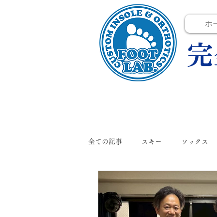
ホ
全ての記事
スキー
ソックス
イベント
インソール
フ