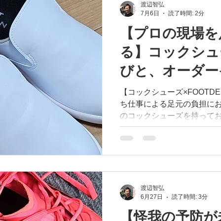
めにあります。立ち方や力
渡辺智弘
7月6日
読了時間: 2分
テスト」で一瞬踏ん張れる
続ける中で足をサポートす
【プロの現場を
瞬の体験に目を奪われると
る】コックシュ
という本質が見えなくなってしまいま
する「FOOTDESIGN（
びと、オーダー
めて耐えさせるものではあ
ではなく、ブレない【安定
み出す「安定感
【コックシューズ×FOOTDE
独自設計で、自然な動きを
ち仕事による足元の負担に
一瞬のテスト結果ではなく
のコックシューズを持ってお越し
き合うインソールを。ぜひ
やマジックテープがないス
ーズは、足首を締めて固定
ズのサイズ選び」が何よりも大切
客様に2サイズをお持ち込み
極めた上で「FOOTDESI
場で試していただくと「と
渡辺智弘
6月27日
読了時間: 3分
をいただきました✨ 足をただ固めるのではなく、足本来
の動きを活かしながら心地
【怪我の予防が