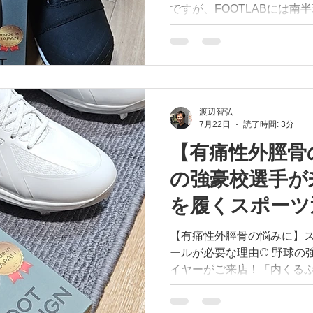
ですが、FOOTLABには
ンタースポーツ（スノーボ
が続々とご来店中！ 年間何足ものブーツを履きこなすア
スリートにとって、インソ
する大切なギアの一部です。 今年新たに発売され
【FOOTDESIGN】は、
はなく、 • 下から無理に支えず、足本来の可動性を活かす
渡辺智弘
7月22日
読了時間: 3分
• 激しい動作中の過度なグラ
（身体）のパワーをスムーズに
【有痛性外脛骨
る」のではなく「雪上での
の強豪校選手が
計で、選手本来のポテンシ
海外遠征を控える選手はも
を履くスポーツ
の皆様も、ぜひ普段お使いの
ご相談にお越しください！ #FOOTLAB #フットラボ
ルの関係
【有痛性外脛骨の悩みに】
#FOOTDESIGN #フット
ールが必要な理由⚾️ 野球の強豪校で活躍する高校生プレ
#ウィンタースポーツ #
イヤーがご来店！「内くる
で、病院で『有痛性外脛骨
くださいました。 実はこれ、スパイクを履く野球やサッ