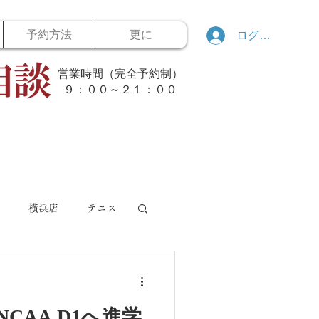
予約方法
更に
ログイン
営業時間（完全予約制）
​９：００～２１：００
横浜店
テニス
バスケット
自転車
CAA D1へ進学