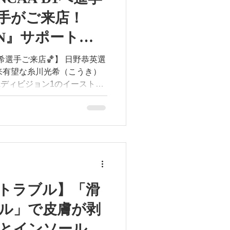
管狭窄症
手がご来店！
GN』サポート契
🏀
ご来店🏀】 日野恭英選
来有望な糸川光希（こうき）
Aディビジョン1のイーストテ
へのコミットが決まった注目の
している足元トラブルに対
スの観点から原因を探り、足
ソールを作製しました！ そ
IGN』サポートアスリートとし
返しや踏み込みでのグラつき
トラブル】「滑
来のしなやかな動きを引き出
ル」で皮膚が剥
す！頑張れ、糸川選手！応援
とインソールの