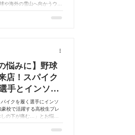
南半球や海外の雪山へ向かうウィ
ード・スキー）のアスリート
ールはパフォーマンスを左右
た
土踏まずを下から「支える」ので
つきを物理的にサポート • 足
ブーツや板へ伝達 「支え
の悩みに】野球
リアルな動作」に向き合う設
来店！スパイク
ャルを存分に引き出します。
ちろん、来期へ向けて準備中
選手とインソー
ブーツを持ってFOOTLABへ
スパイクを履く選手にインソ
デザイン #スノーボード #スキー
ぶしの下が痛む…」とお悩み
』と告げられたとお話しして