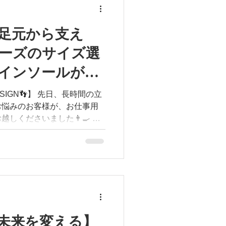
の角度で変わる「静止状態の
ことと、日常で何万歩も動き
ることは全くの別物です。一
足元から支え
、「動かなければならない」
ーズのサイズ選
す。 私たちが提案
フットデザイン）」は、身体を固
インソールが生
りません。【足を固める】の
】と【動ける足】を生み出す
」
SIGN👣】 先日、長時間の立
スムーズにサポートします。
お悩みのお客様が、お仕事用
、毎日の「動き」に誠実に向
くださいました👨‍🍳 紐
普段の
リッポンタイプのコックシュ
できないため、実は「シュー
になります。 今回はお
いただき、適正なサイズを見
GN」のインソールを作製。 その
ても楽だ！」と嬉しいお言葉
よく「安定」させる独自設計
未来を変える】