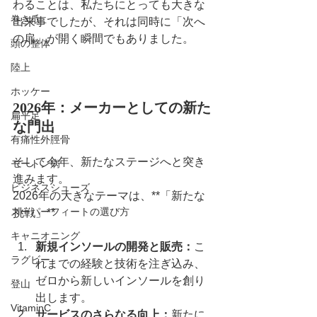
わることは、私たちにとっても大きな
巻き爪
出来事でしたが、それは同時に「次へ
の扉」が開く瞬間でもありました。
頭の整体
陸上
ホッケー
2026年：メーカーとしての新た
扁平足
な門出
有痛性外脛骨
そして今年、新たなステージへと突き
モートン病
進みます。 
ビジネスシューズ
2026年の大きなテーマは、**「新たな
スーパーフィートの選び方
挑戦」**
キャニオニング
新規インソールの開発と販売：
こ
ラグビー
れまでの経験と技術を注ぎ込み、
ゼロから新しいインソールを創り
登山
出します。
VitaminC
サービスのさらなる向上：
新たに