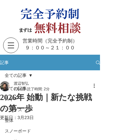
営業時間（完全予約制）
​９：００～２１：００
記事
全ての記事
渡辺智弘
全ての記事
1月4日
読了時間: 2分
2026年 始動｜新たな挑戦
スキー
の第一歩
ソックス
更新日：
3月23日
整体
スノーボード