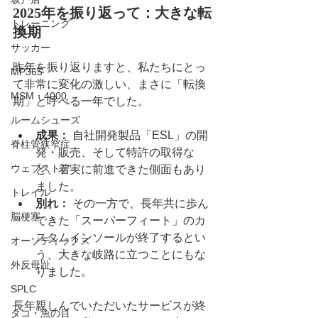
2025年を振り返って：大きな転
トレーニング
換期
サッカー
昨年を振り返りますと、私たちにとっ
MP365
て非常に変化の激しい、まさに「転換
MSM・4000
期」と呼べる一年でした。
ルームシューズ
成果：
 自社開発製品「ESL」の開
脊柱管狭窄症
発・販売、そして特許の取得な
ウェブストア
ど、着実に前進できた側面もあり
ました。
トレイル
別れ：
 その一方で、長年共に歩ん
脳梗塞
できた「スーパーフィート」のカ
スタムインソールが終了するとい
オーソティックス
う、大きな岐路に立つことにもな
外反母趾
りました。
SPLC
長年親しんでいただいたサービスが終
タコ・魚の目