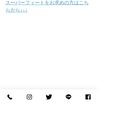
スーパーフィートをお求めの方はこち
らから↓↓↓
インソール
カスタムインソール
フットラボ
新年のあいさつ
２０２６年