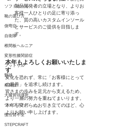
製品開発者の立場となり、よりお
ソフトボール
客様一人ひとりの足に寄り添っ
靴の選び方
た、質の高いカスタムインソール
側弯症
とサービスのご提供を目指しま
す。
自衛隊
椎間板ヘルニア
変形性膝関節症
本年もよろしくお願いいたしま
フットサル
す
野球
変化を恐れず、常に「お客様にとって
の最善」を追求し続けます。
格闘技
皆さまの歩みを足元から支えるため、
大腿骨頭壊死
より一層の努力を重ねてまいります。
ウェブストア
本年も変わらぬお引き立てのほど、心
よりお願い申し上げます。
慢性腎不全
STEPCRAFT