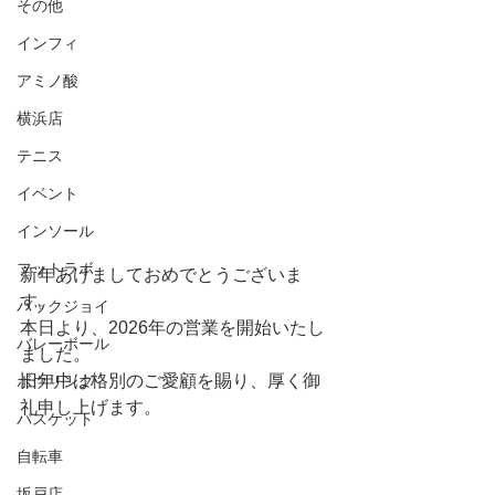
その他
インフィ
アミノ酸
横浜店
テニス
イベント
インソール
フットラボ
新年あけましておめでとうございま
す。 
バックジョイ
本日より、2026年の営業を開始いたし
バレーボール
ました。
旧年中は格別のご愛顧を賜り、厚く御
ボウリング
礼申し上げます。
バスケット
自転車
坂戸店