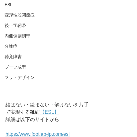
ESL
変形性股関節症
後十字靭帯
内側側副靭帯
分離症
聴覚障害
ブーツ成型
フットデザイン
結ばない・緩まない・解けないを片手
で実現する靴紐
【ESL】
詳細は以下のサイトから
https://www.footlab-jp.com/esl