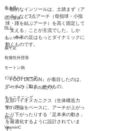
巻き爪
一般的なインソールは、土踏まず（ア
ーチ）など3点アーチ（母指球・小指
頭の整体
球・踵を結ぶアーチ）を高く固定して
陸上
「支える」ことが主流でした。しか
し、本来の足はもっとダイナミックに
ホッケー
動くものです。
扁平足
有痛性外脛骨
モートン病
ビジネスシューズ
『FOOT DESIGN』が着目したのは、
アーチの「動き」そのもの。
スーパーフィートの選び方
キャニオニング
足部バイオメカニクス（生体構造力
ラグビー
学）理論をベースに、アーチが上がっ
たり下がったりする「足本来の動き」
登山
を最適化するように設計されていま
VitaminC
す。