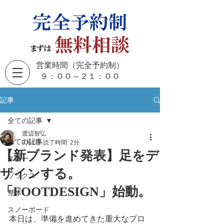
営業時間（完全予約制）
​９：００～２１：００
記事
全ての記事
渡辺智弘
全ての記事
3月1日
読了時間: 2分
【新ブランド発表】足をデ
スキー
ザインする。
ソックス
「FOOTDESIGN」始動。
整体
スノーボード
本日は、準備を進めてきた重大なプロ