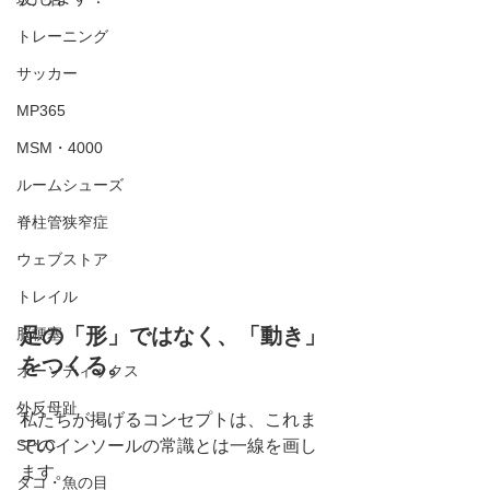
トレーニング
サッカー
MP365
MSM・4000
ルームシューズ
脊柱管狭窄症
ウェブストア
トレイル
足の「形」ではなく、「動き」
脳梗塞
をつくる。
オーソティックス
外反母趾
私たちが掲げるコンセプトは、これま
SPLC
でのインソールの常識とは一線を画し
ます。
タコ・魚の目