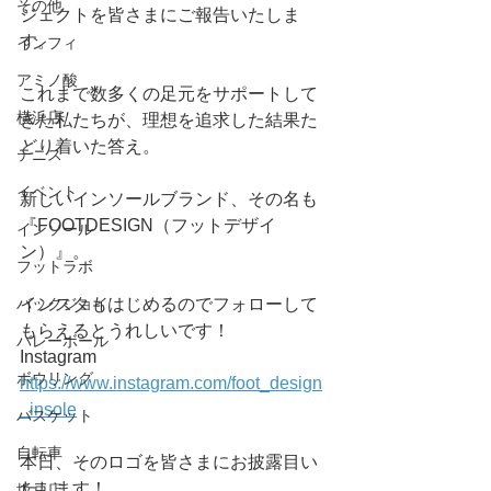
その他
ジェクトを皆さまにご報告いたしま
す。
インフィ
アミノ酸
これまで数多くの足元をサポートして
横浜店
きた私たちが、理想を追求した結果た
どり着いた答え。 
テニス
イベント
新しいインソールブランド、その名も
『FOOTDESIGN（フットデザイ
インソール
ン）』。
フットラボ
バックジョイ
インスタもはじめるのでフォローして
もらえるとうれしいです！
バレーボール
Instagram　
ボウリング
https://www.instagram.com/foot_design
_insole
バスケット
自転車
本日、そのロゴを皆さまにお披露目い
たします！
坂戸店