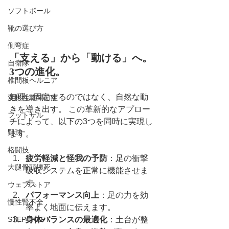
ソフトボール
靴の選び方
側弯症
「支える」から「動ける」へ。
自衛隊
3つの進化。
椎間板ヘルニア
無理に固定するのではなく、自然な動
変形性膝関節症
きを導き出す。 この革新的なアプロー
フットサル
チによって、以下の3つを同時に実現し
野球
ます。
格闘技
疲労軽減と怪我の予防
：足の衝撃
大腿骨頭壊死
吸収システムを正常に機能させま
す。
ウェブストア
パフォーマンス向上
：足の力を効
慢性腎不全
率よく地面に伝えます。
STEPCRAFT
身体バランスの最適化
：土台が整