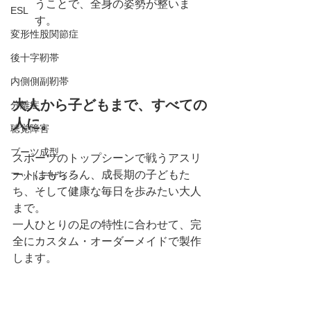
うことで、全身の姿勢が整いま
ESL
す。
変形性股関節症
後十字靭帯
内側側副靭帯
大人から子どもまで、すべての
分離症
人に。
聴覚障害
ブーツ成型
スポーツのトップシーンで戦うアスリ
ートはもちろん、成長期の子どもた
フットデザイン
ち、そして健康な毎日を歩みたい大人
まで。 
一人ひとりの足の特性に合わせて、完
全にカスタム・オーダーメイドで製作
します。