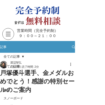
営業時間（完全予約制）
​９：００～２１：００
記事
全ての記事
渡辺智弘
全ての記事
2月25日
読了時間: 2分
戸塚優斗選手、金メダルお
スキー
めでとう！感謝の特別セー
ソックス
ルのご案内
整体
スノーボード