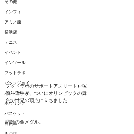
その他
インフィ
アミノ酸
横浜店
テニス
イベント
インソール
フットラボ
バックジョイ
フットラボのサポートアスリート戸塚
バレーボール
優斗選手が、ついにオリンピックの舞
台で世界の頂点に立ちました！
ボウリング
バスケット
悲願の金メダル。 
自転車
坂戸店