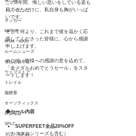
この8年間、悔しい思いをしている姿も
見てきただけに、私自身も胸がいっぱ
トレーニング
いです。
サッカー
MP365
そして何より、これまで彼を温かく応
援してくださった皆様に、心から感謝
MSM・4000
申し上げます。
ルームシューズ
そこで、皆様への感謝の意を込めて、
脊柱管狭窄症
「金メダルおめでとうセール」をスタ
ウェブストア
ートします！
トレイル
脳梗塞
オーソティックス
◆セール内容
外反母趾
SPLC
SUPERFEET全品20%OFF
（カスタムシリーズも含む）
タコ・魚の目