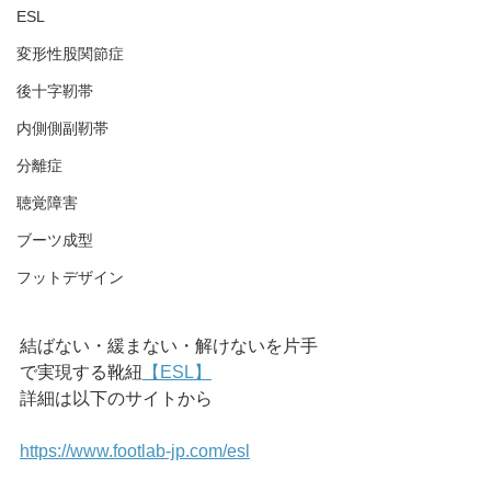
ESL
変形性股関節症
後十字靭帯
内側側副靭帯
分離症
聴覚障害
ブーツ成型
フットデザイン
結ばない・緩まない・解けないを片手
で実現する靴紐
【ESL】
詳細は以下のサイトから
https://www.footlab-jp.com/esl