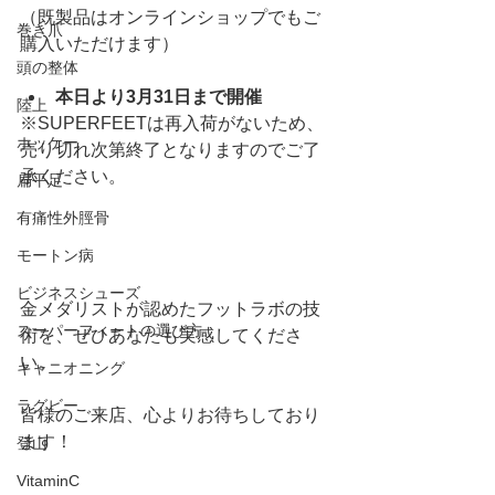
（既製品はオンラインショップでもご
巻き爪
購入いただけます）
頭の整体
本日より3月31日まで開催
陸上
※SUPERFEETは再入荷がないため、
ホッケー
売り切れ次第終了となりますのでご了
承ください。
扁平足
有痛性外脛骨
モートン病
ビジネスシューズ
金メダリストが認めたフットラボの技
スーパーフィートの選び方
術を、ぜひあなたも実感してくださ
い。
キャニオニング
ラグビー
皆様のご来店、心よりお待ちしており
ます！
登山
VitaminC