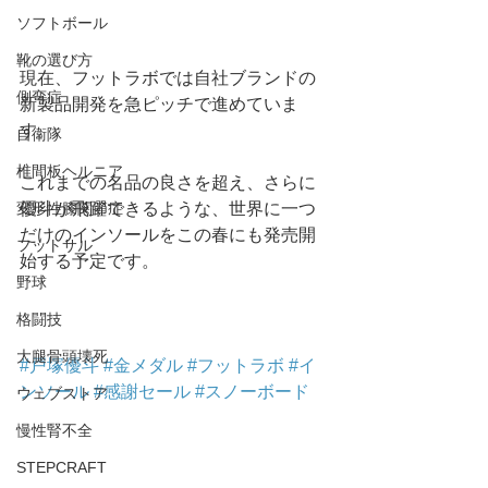
ソフトボール
靴の選び方
現在、フットラボでは自社ブランドの
側弯症
新製品開発を急ピッチで進めていま
す。
自衛隊
椎間板ヘルニア
これまでの名品の良さを超え、さらに
変形性膝関節症
優斗が飛躍できるような、世界に一つ
だけのインソールをこの春にも発売開
フットサル
始する予定です。
野球
格闘技
大腿骨頭壊死
#戸塚優斗
#金メダル
#フットラボ
#イ
ンソール
#感謝セール
#スノーボード
ウェブストア
慢性腎不全
STEPCRAFT