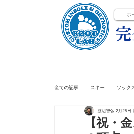
ホ
全ての記事
スキー
ソック
渡辺智弘
2月25日
テニス
イベント
イン
【祝・金