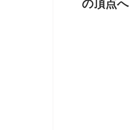
の頂点へ
バスケット
自転車
坂
ルームシューズ
脊柱管狭
外反母趾
SPLC