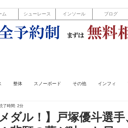
ーム
シューレース
インソール
ブログ
ス
整体
スノーボード
その他
インフィ
読了時間: 2分
ソール
フットラボ
バックジョイ
バレーボール
メダル！】戸塚優斗選手