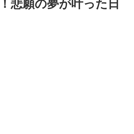
！悲願の夢が叶った日
戸店
トレーニング
サッカー
MP365
MSM・
窄症
ウェブストア
トレイル
脳梗塞
オーソ