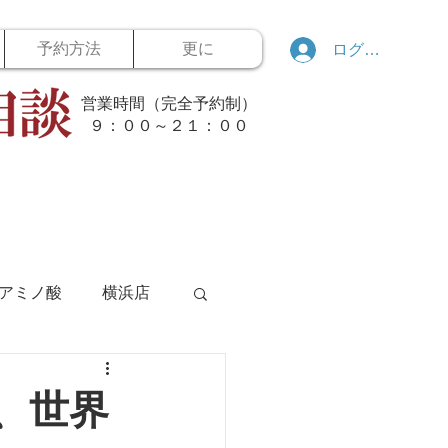
予約方法
更に
ログイン
営業時間（完全予約制）
​９：００～２１：００
アミノ酸
横浜店
ボウリング
、世界