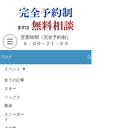
営業時間（完全予約制）
​９：００～２１：００
ブログ
イベント
全ての記事
スキー
ソックス
整体
スノーボー
ド