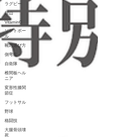
ラグビー
登山
VitaminC
ソフトボー
ル
靴の選び方
側弯症
自衛隊
椎間板ヘル
ニア
変形性膝関
節症
フットサル
野球
格闘技
大腿骨頭壊
死