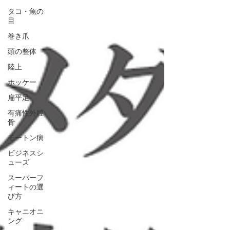
タコ・魚の
目
巻き爪
頭の整体
陸上
ホッケー
扁平足
有痛性外脛
骨
モートン病
ビジネスシ
ューズ
スーパーフ
ィートの選
び方
キャニオニ
ング