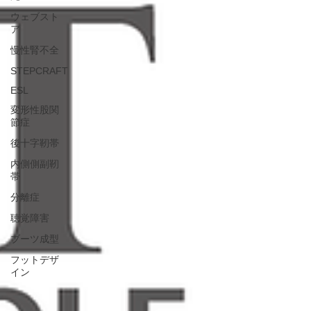
ウェブスト
ア
慢性腎不全
STEPCRAFT
ESL
変形性股関
節症
後十字靭帯
内側側副靭
帯
分離症
聴覚障害
ブーツ成型
フットデザ
イン