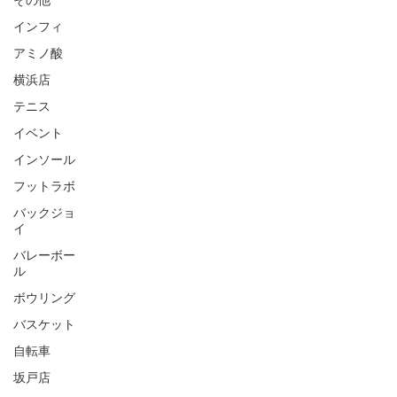
その他
インフィ
アミノ酸
横浜店
テニス
イベント
インソール
フットラボ
バックジョ
イ
バレーボー
ル
ボウリング
バスケット
自転車
坂戸店