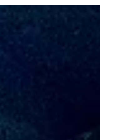
がいっぱいです。 そして何より、これまで彼を温
かく応援してくださった皆様に、心から感謝申し
上げます。 そこで、皆様への感謝の意を込めて、
「金メダルおめでとうセール」をスタートしま
す！ ◆セール内容 SUPERFEET全品20%OFF （カ
スタムシリーズも含む） （既製品はオンラインシ
ョップでもご購入いただけます） 本日より3月31
日まで開催 ※SUPERFEETは再入荷がないため、
売り切れ次第終了となりますのでご了承くださ
い。 金メダリストが認めたフットラボの技術を、
ぜひあなたも実感してください。 皆様のご来店、
心よりお待ちしております！ 現在、フットラボで
は自社ブランドの新製品開発を急ピッチで進めて
います。 これまでの名品の良さを超え、さらに優
斗が飛躍できるような、世界に一つだけのインソ
ールをこの春にも発売開始する予定です。 #戸塚優
斗 #金メダル #フットラボ #イ