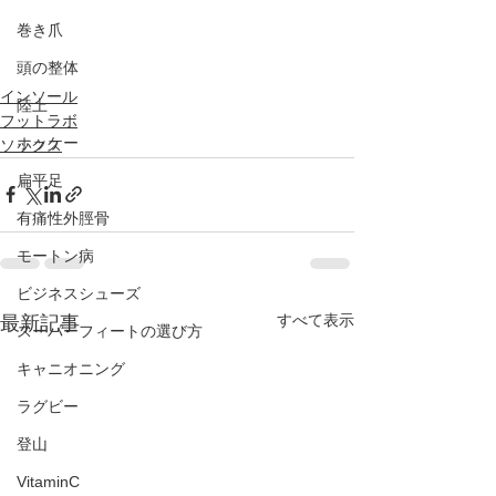
巻き爪
頭の整体
インソール
陸上
フットラボ
ホッケー
ソックス
扁平足
有痛性外脛骨
モートン病
ビジネスシューズ
すべて表示
最新記事
スーパーフィートの選び方
キャニオニング
ラグビー
登山
VitaminC