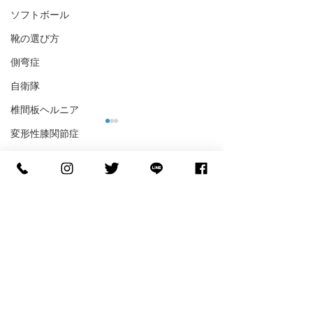
ソフトボール
靴の選び方
側弯症
自衛隊
椎間板ヘルニア
変形性膝関節症
フットサル
コメント
野球
格闘技
大腿骨頭壊死
コメントを追加…
【世界へ挑む】NCAA D1
【バスケの足裏
へ進学する糸川光希選手
ル】「滑らない
ウェブストア
がご来店！
ル」で皮膚が剥
慢性腎不全
『FOOTDESIGN』サポー
ッシュとインソ
ト契約締結のお知らせ🏀
しい関係
STEPCRAFT