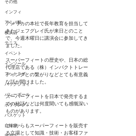
その他
インフィ
アミノ酸
アメリカの本社で長年教育を担当して
きたジェフグレイ氏が来日とのこと
横浜店
で、今週木曜日に講演会に参加してき
テニス
ました。
イベント
スーパーフィートの歴史や、日本の総
インソール
代理店である（株）インパクトトレー
フットラボ
ディングとの繋がりなどとても有意義
な話が聞けました。
バックジョイ
バレーボール
スーパーフィートを日本で発売するま
での秘話などは何度聞いても感慨深い
ボウリング
ものがあります。
バスケット
これからもスーパーフィートを販売す
自転車
る立場として知識・技術・お客様ファ
坂戸店