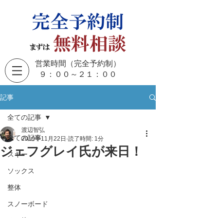
営業時間（完全予約制）
​９：００～２１：００
記事
全ての記事
渡辺智弘
全ての記事
2019年11月22日
読了時間: 1分
ジェフグレイ氏が来日！
スキー
ソックス
整体
スノーボード