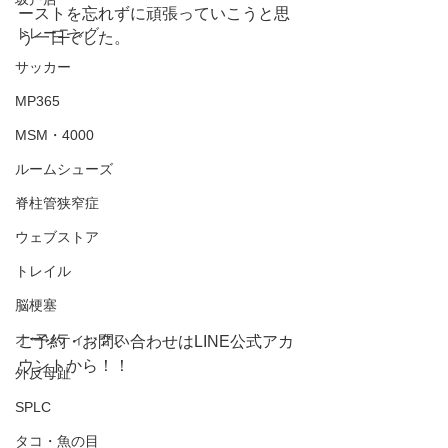
ーストを忘れずに頑張っていこうと思
トレーニング
う一日でした。
サッカー
MP365
MSM・4000
ルームシューズ
脊柱管狭窄症
ウェブストア
トレイル
脳梗塞
オーソティックス
ご予約・お問い合わせはLINE公式アカ
ウントから！！ 
外反母趾
SPLC
タコ・魚の目