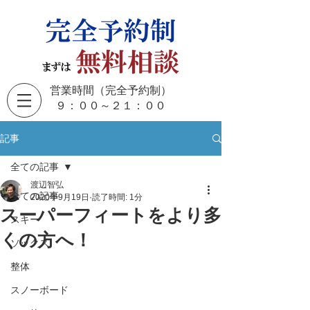
営業時間（完全予約制）
​９：００～２１：００
記事
全ての記事
渡辺智弘
全ての記事
2020年9月19日
読了時間: 1分
スーパーフィートをより多
スキー
くの方へ！
ソックス
整体
スノーボード