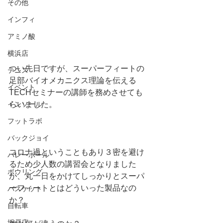
その他
インフィ
アミノ酸
横浜店
つい先日ですが、スーパーフィートの
テニス
足部バイオメカニクス理論を伝える
イベント
TECHセミナーの講師を務めさせても
らいました。
インソール
フットラボ
バックジョイ
コロナ過ということもあり３密を避け
バレーボール
るため少人数の講習会となりました
ボウリング
が、丸一日をかけてしっかりとスーパ
ーフィートとはどういった製品なの
バスケット
か？
自転車
坂戸店