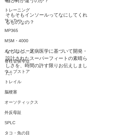
他と何が違うのか？
トレーニング
そもそもインソールってなにしてくれ
サッカー
るものなの？
MP365
MSM・4000
などなど、足病医学に基づいて開発・
ルームシューズ
設計されたスーパーフィートの素晴ら
脊柱管狭窄症
しさを、時間の許す限りお伝えしまし
ウェブストア
た。
トレイル
脳梗塞
オーソティックス
外反母趾
SPLC
タコ・魚の目