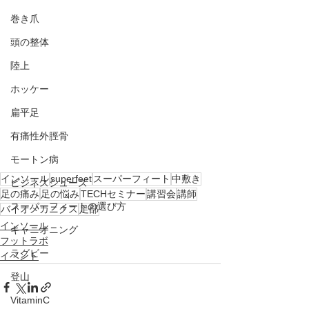
巻き爪
頭の整体
陸上
ホッケー
扁平足
有痛性外脛骨
モートン病
インソール
superfeet
スーパーフィート
中敷き
ビジネスシューズ
足の痛み
足の悩み
TECHセミナー
講習会
講師
スーパーフィートの選び方
バイオメカニクス
足部
インソール
キャニオニング
フットラボ
ラグビー
イベント
登山
VitaminC