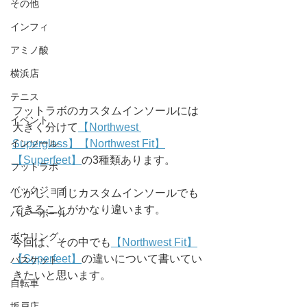
その他
インフィ
アミノ酸
横浜店
テニス
フットラボのカスタムインソールには
イベント
大きく分けて
【Northwest 
Superglass】
【Northwest Fit】
インソール
【Superfeet】
の3種類あります。
フットラボ
バックジョイ
しかし、同じカスタムインソールでも
できることがかなり違います。
バレーボール
ボウリング
今回は、その中でも
【Northwest Fit】
【Superfeet】
の違いについて書いてい
バスケット
きたいと思います。
自転車
坂戸店