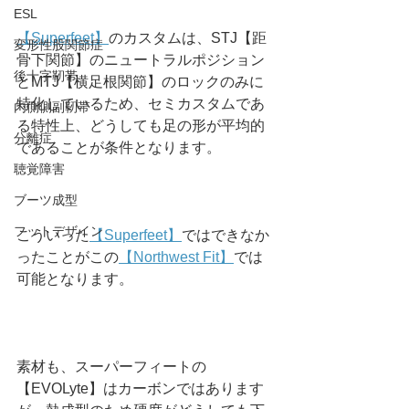
ESL
【Superfeet】
のカスタムは、STJ【距
変形性股関節症
骨下関節】のニュートラルポジション
後十字靭帯
とMTJ【横足根関節】のロックのみに
特化しているため、セミカスタムであ
内側側副靭帯
る特性上、どうしても足の形が平均的
分離症
であることが条件となります。
聴覚障害
ブーツ成型
フットデザイン
こういった
【Superfeet】
ではできなか
ったことがこの
【Northwest Fit】
では
可能となります。
素材も、スーパーフィートの
【EVOLyte】はカーボンではあります