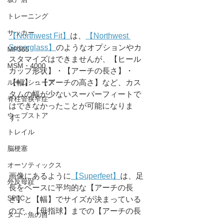
トレーニング
サッカー
【Northwest Fit】
は、
【Northwest 
Superglass】
のようなオプションやカ
MP365
スタマイズはできませんが、【ヒール
MSM・4000
カップ形状】・【アーチの長さ】・
【幅】・【アーチの高さ】など、カス
ルームシューズ
タムの幅が少ないスーパーフィートで
脊柱管狭窄症
はできなかったことが可能になりま
ウェブストア
す。
トレイル
脳梗塞
オーソティックス
画像にあるように
【Superfeet】
は、足
外反母趾
長をベースに平均的な【アーチの長
SPLC
さ】と【幅】でサイズが決まっている
ので、【母指球】までの【アーチの長
タコ・魚の目