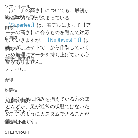
ソフトボール
【アーチの高さ】についても、最初か
靴の選び方
ら基本的な型が決まっている
【Superfeet】
は、モデルによって【ア
側弯症
ーチの高さ】に合うものを選んで対応
自衛隊
していきますが、
【Northwest Fit】
は
オーダーメイドで一から作製していく
椎間板ヘルニア
ため無理にアーチを持ち上げていく心
変形性膝関節症
配がありません。
フットサル
野球
格闘技
そもそも足に悩みを抱えている方のほ
大腿骨頭壊死
とんどが、足が通常の状態ではないた
ウェブストア
め、このようにカスタムできることが
望ましいです。
慢性腎不全
STEPCRAFT