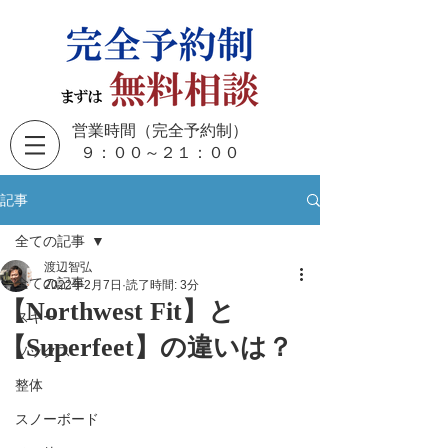
営業時間（完全予約制）
​９：００～２１：００
記事
全ての記事
渡辺智弘
全ての記事
2022年2月7日
読了時間: 3分
【Northwest Fit】と
スキー
【Superfeet】の違いは？
ソックス
整体
スノーボード