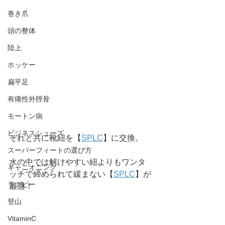
巻き爪
頭の整体
陸上
ホッケー
扁平足
有痛性外脛骨
モートン病
ビジネスシューズ
それと共に靴紐を【
SPLC
】に交換。
スーパーフィートの選び方
水の中では解けやすい紐よりもワンタ
キャニオニング
ッチで締められて緩まない【
SPLC
】が
ラグビー
最適！
登山
VitaminC