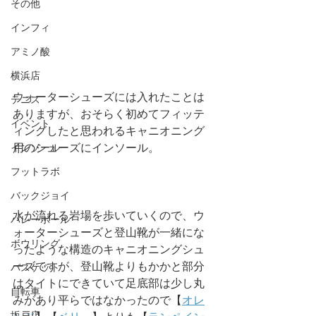
その他
インフィ
アミノ酸
横浜店
ウォーターシューズには入れたことは
テニス
ありますが、おそらく初めてフィッテ
イベント
ィングしたと思われるキャニオニング
用のシューズにインソール。
インソール
フットラボ
バックジョイ
水が流れる岩場を歩いていくので、ウ
バレーボール
ォーターシューズと登山靴が一緒にな
ボウリング
ったような構造のキャニオニングシュ
ーズですが、登山靴よりもかかと部分
バスケット
はタイトにできていて足底部は少し丸
自転車
みがあり平らではなかったので【
オレ
坂戸店