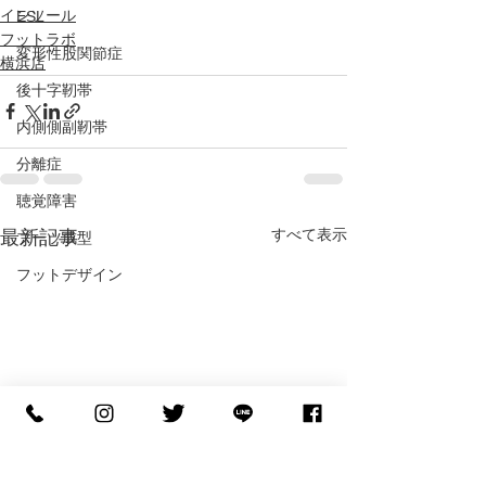
インソール
ESL
フットラボ
変形性股関節症
横浜店
後十字靭帯
内側側副靭帯
分離症
聴覚障害
すべて表示
最新記事
ブーツ成型
フットデザイン