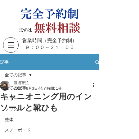
営業時間（完全予約制）
​９：００～２１：００
記事
全ての記事
渡辺智弘
全ての記事
2020年8月3日
読了時間: 1分
キャニオニング用のイン
スキー
ソールと靴ひも
ソックス
整体
スノーボード