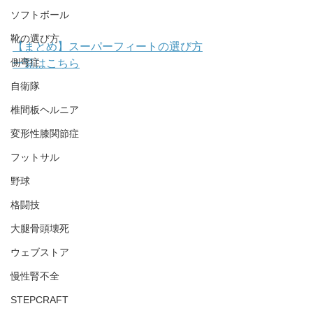
ソフトボール
靴の選び方
【まとめ】スーパーフィートの選び方
側弯症
一覧はこちら
自衛隊
椎間板ヘルニア
変形性膝関節症
フットサル
野球
格闘技
大腿骨頭壊死
ウェブストア
慢性腎不全
STEPCRAFT