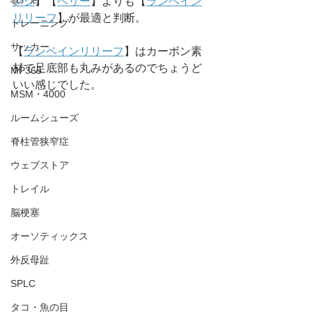
ンジ
】【
ベリー
】よりも【
ランペイン
リリーフ
】が最適と判断。
トレーニング
サッカー
【
ランペインリリーフ
】はカーボン素
材で足底部も丸みがあるのでちょうど
MP365
いい感じでした。
MSM・4000
ルームシューズ
脊柱管狭窄症
ウェブストア
トレイル
脳梗塞
オーソティックス
外反母趾
SPLC
タコ・魚の目