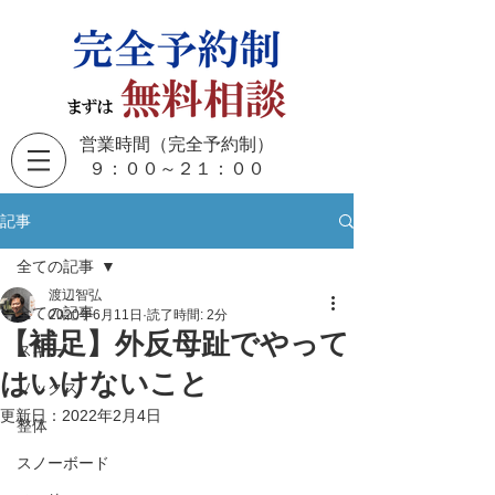
営業時間（完全予約制）
​９：００～２１：００
記事
全ての記事
渡辺智弘
全ての記事
2020年6月11日
読了時間: 2分
【補足】外反母趾でやって
スキー
はいけないこと
ソックス
更新日：
2022年2月4日
整体
スノーボード