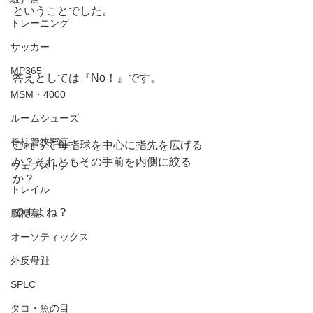
ということでした。
トレーニング
サッカー
MP365
答えとしては『No！』です。
MSM・4000
ルームシューズ
脊柱管狭窄症
これって母指球を中心に指先を広げる
か？それともその手前を内側に絞る
ウェブストア
か？
トレイル
ですよね？
脳梗塞
オーソティックス
外反母趾
SPLC
タコ・魚の目