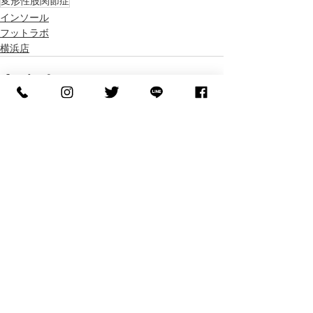
変形性股関節症
インソール
フットラボ
横浜店
すべて表示
最新記事