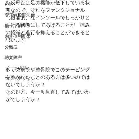
外反母趾は足の機能が低下している状
ESL
態なので、それをファンクショナル
変形性股関節症
（機能的）なインソールでしっかりと
動ける状態にしてあげることが、痛み
後十字靭帯
の軽減と進行を抑えることができると
内側側副靭帯
思います。
分離症
聴覚障害
ブーツ成型
多くの病院や整骨院でこのテーピング
を巻かれたことのある方は多いのでは
フットデザイン
ないでしょうか？
その処方、今一度見直してみてはいか
がでしょうか？