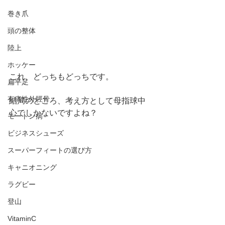
巻き爪
頭の整体
陸上
ホッケー
これ、どっちもどっちです。
扁平足
有痛性外脛骨
結局のところ、考え方として母指球中
心でしかないですよね？
モートン病
ビジネスシューズ
スーパーフィートの選び方
キャニオニング
ラグビー
登山
VitaminC