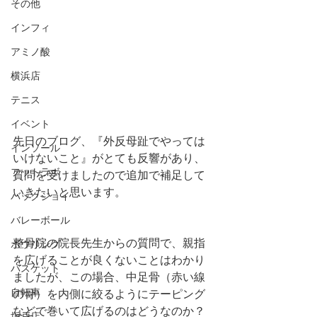
その他
インフィ
アミノ酸
横浜店
テニス
イベント
先日のブログ、『外反母趾でやっては
インソール
いけないこと』がとても反響があり、
フットラボ
質問を受けましたので追加で補足して
いきたいと思います。
バックジョイ
バレーボール
整骨院の院長先生からの質問で、親指
ボウリング
を広げることが良くないことはわかり
バスケット
ましたが、この場合、中足骨（赤い線
自転車
の骨）を内側に絞るようにテーピング
などで巻いて広げるのはどうなのか？
坂戸店