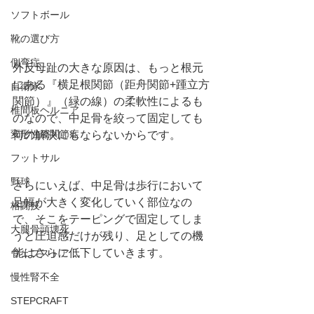
ソフトボール
靴の選び方
側弯症
外反母趾の大きな原因は、もっと根元
にある『横足根関節（距舟関節+踵立方
自衛隊
関節）』（緑の線）の柔軟性によるも
椎間板ヘルニア
のなので、中足骨を絞って固定しても
変形性膝関節症
何の解決にもならないからです。
フットサル
野球
さらにいえば、中足骨は歩行において
足幅が大きく変化していく部位なの
格闘技
で、そこをテーピングで固定してしま
大腿骨頭壊死
うと圧迫感だけが残り、足としての機
能はさらに低下していきます。
ウェブストア
慢性腎不全
STEPCRAFT