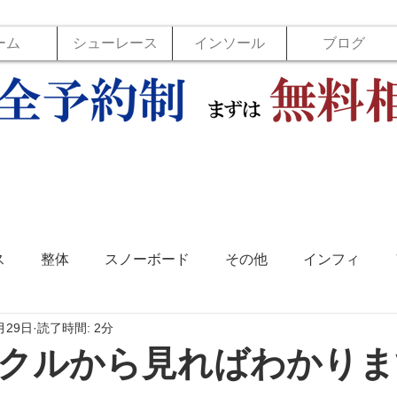
ーム
シューレース
インソール
ブログ
ス
整体
スノーボード
その他
インフィ
月29日
読了時間: 2分
ソール
フットラボ
バックジョイ
バレーボール
クルから見ればわかりま