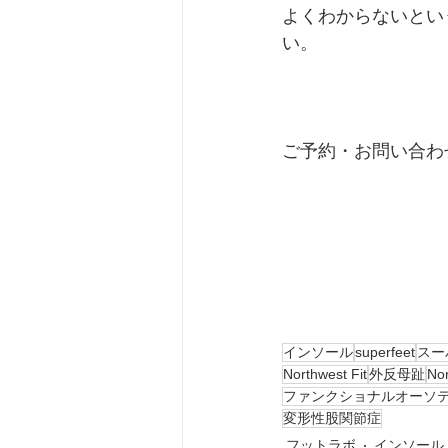
よくわからないとい
い。
ご予約・お問い合わせ
インソール
superfeet
スー
Northwest Fit
外反母趾
Nor
ファンクショナルオーソ
変形性股関節症
フットラボ
インソール