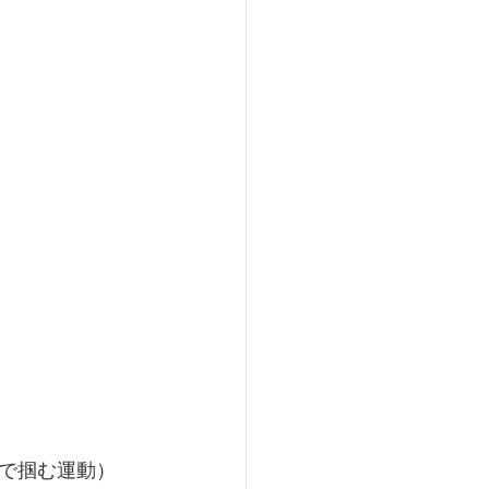
4000
ティックス
で掴む運動）