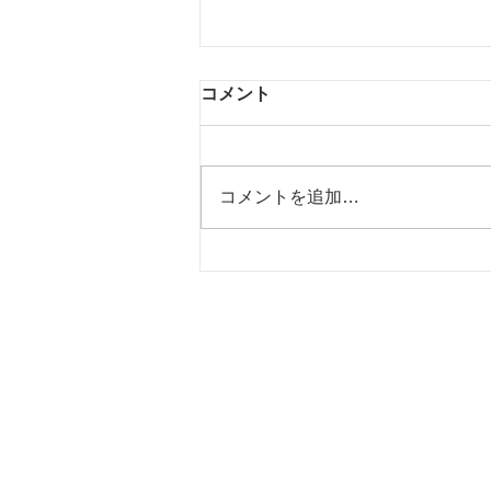
コメント
コメントを追加…
【お知らせ】お盆期間中の夏
季休業（お盆休み）のご案内
お問合せ
Contact us