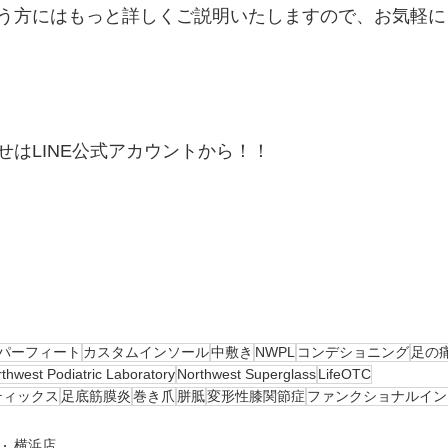
う方にはもっと詳しくご説明いたしますので、お気軽に
はLINE公式アカウントから！！ 
パーフィート
カスタムインソール
中敷き
NWPL
コンデショニング
足の
thwest Podiatric Laboratory
Northwest Superglass
LifeOTC
ティックス
足底筋膜炎
巻き爪
胼胝
変形性膝関節症
ファンクショナルイン
横浜店