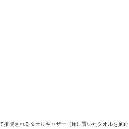
戸店
トレーニング
サッカー
MP365
MSM・
窄症
ウェブストア
トレイル
脳梗塞
オーソ
て推奨されるタオルギャザー（床に置いたタオルを足趾