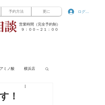
予約方法
更に
ログイン
営業時間（完全予約制）
​９：００～２１：００
アミノ酸
横浜店
ボウリング
す！