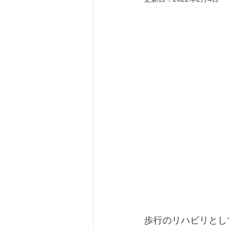
バスケット
自転車
坂
ルームシューズ
脊柱管狭
外反母趾
SPLC
歩行のリハビリとし