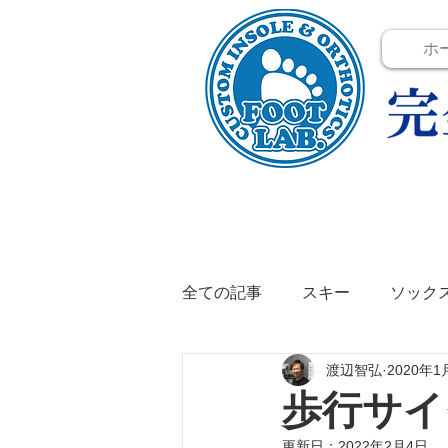
ホ
全ての記事
スキー
ソック
渡辺智弘
2020年1
テニス
イベント
イン
歩行サイ
更新日：
2022年2月4日