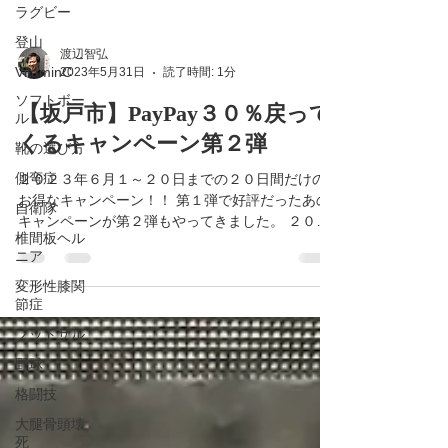
ラグビー
登山
VitaminC
渡辺智弘
ソフトボー
2023年5月31日
読了時間: 1分
ル
靴の選び方
【坂戸市】PayPay３０％戻って
側弯症
くるキャンペーン第２弾
自衛隊
２０２３年６月１～２０日までの２０日間だけの
椎間板ヘル
お得なキャンペーン！！ 第１弾で好評だったあの
ニア
キャンペーンが第２弾もやってきました。 ２０２
３年５月２６～３１日はフットラボのウェブスト
変形性膝関
アにてセールを開催中ですが、６月１～２０日は
節症
店舗でのお買い物もお得になります。...
フットサル
野球
格闘技
大腿骨頭壊
死