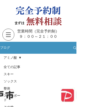
営業時間（完全予約制）
​９：００～２１：００
ブログ
アミノ酸
全ての記事
スキー
ソックス
整体
スノーボー
ド