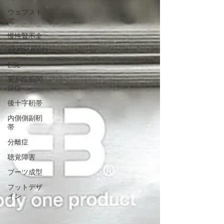
ウェブスト
ア
慢性腎不全
STEPCRAFT
ESL
変形性股関
節症
後十字靭帯
内側側副靭
帯
分離症
聴覚障害
ブーツ成型
フットデザ
イン