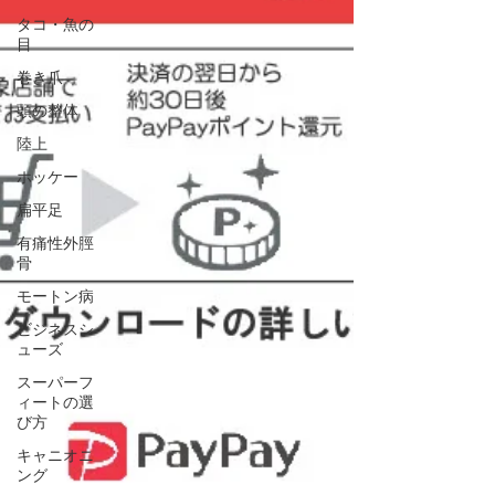
タコ・魚の
目
巻き爪
頭の整体
陸上
ホッケー
扁平足
有痛性外脛
骨
モートン病
ビジネスシ
ューズ
スーパーフ
ィートの選
び方
キャニオニ
ング