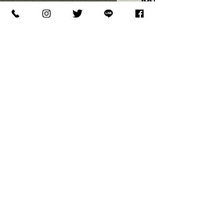
ラブのイベント 『リトルプリンス大感謝祭２０１
９』に出店させてもらいます。 今回は【足の相
談】・【インソール作製】の他に高純度アミノ酸
ブランド『MUSASHI』の多機能パフォーマンスド
リンク『リプレニッシュ』の【試飲】・【割引販
売...