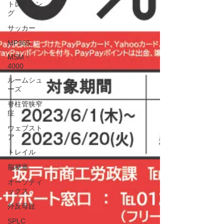
トレーニン
グ
サッカー
MP365
MSM・
4000
ルームシュ
ーズ
脊柱管狭窄
症
ウェブスト
ア
トレイル
脳梗塞
オーソティ
ックス
外反母趾
SPLC