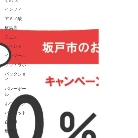
その他
インフィ
アミノ酸
横浜店
テニス
イベント
インソール
フットラボ
バックジョ
イ
バレーボー
ル
ボウリング
バスケット
自転車
坂戸店