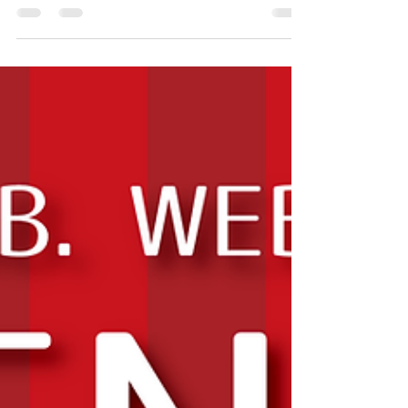
マッサージジェルのMP365や有機イオウサプリメ
ントのMSM4000などを開発・販売するボディワン
プロダクトから新商品！！ ホントに期待を裏切ら
ない安心安全の製品なのでおすすめです。 サプリ
メント市場は、同じ成分でも多くのメーカーが出
していてめちゃくちゃ種類があるけど、その...