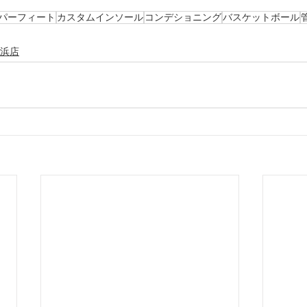
パーフィート
カスタムインソール
コンデショニング
バスケットボール
浜店