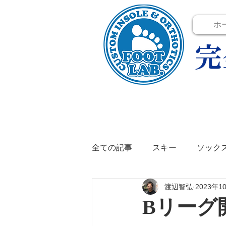
ホ
全ての記事
スキー
ソック
渡辺智弘
2023年1
テニス
イベント
イン
Bリーグ