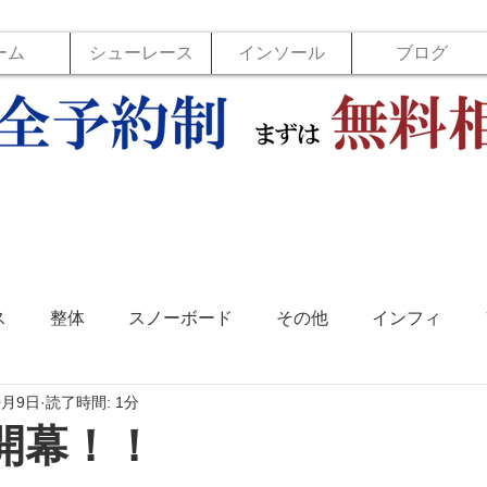
ーム
シューレース
インソール
ブログ
ス
整体
スノーボード
その他
インフィ
0月9日
読了時間: 1分
ソール
フットラボ
バックジョイ
バレーボール
開幕！！