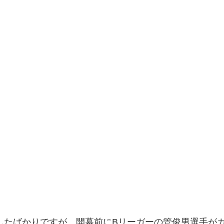
戸店
トレーニング
サッカー
MP365
MSM・
窄症
ウェブストア
トレイル
脳梗塞
オーソ
したばかりですが、開幕前にBリーガーの管俊男選手が