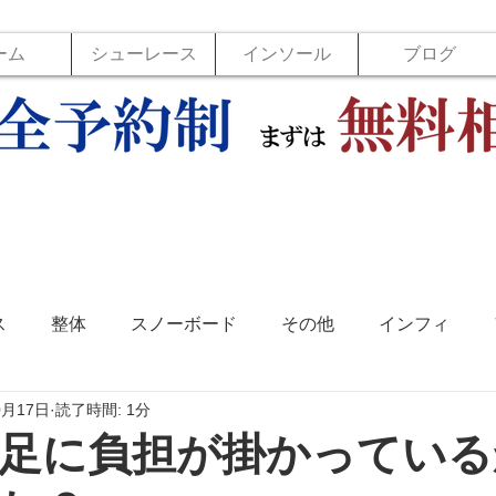
ーム
シューレース
インソール
ブログ
ス
整体
スノーボード
その他
インフィ
0月17日
読了時間: 1分
ソール
フットラボ
バックジョイ
バレーボール
足に負担が掛かっている