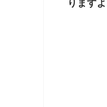
りますよ
バスケット
自転車
坂
ルームシューズ
脊柱管狭
外反母趾
SPLC