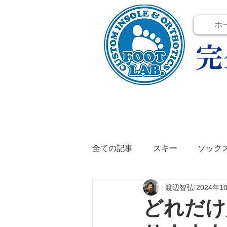
ホ
全ての記事
スキー
ソック
渡辺智弘
2024年1
テニス
イベント
イン
どれだけ