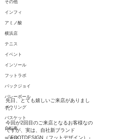
その他
インフィ
アミノ酸
横浜店
テニス
イベント
インソール
フットラボ
バックジョイ
バレーボール
先日、とても嬉しいご来店がありまし
ボウリング
た。
バスケット
今回が2回目のご来店となるお客様なの
自転車
ですが、実は、自社新ブランド
『FOOTDESIGN（フットデザイン）』
坂戸店