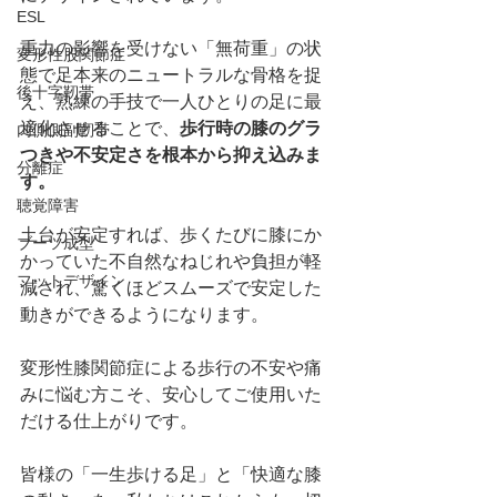
ESL
重力の影響を受けない「無荷重」の状
変形性股関節症
態で足本来のニュートラルな骨格を捉
後十字靭帯
え、熟練の手技で一人ひとりの足に最
適化させることで、
歩行時の膝のグラ
内側側副靭帯
つきや不安定さを根本から抑え込みま
分離症
す。
聴覚障害
土台が安定すれば、歩くたびに膝にか
ブーツ成型
かっていた不自然なねじれや負担が軽
フットデザイン
減され、驚くほどスムーズで安定した
動きができるようになります。
変形性膝関節症による歩行の不安や痛
みに悩む方こそ、安心してご使用いた
だける仕上がりです。
皆様の「一生歩ける足」と「快適な膝