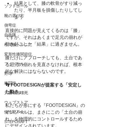
結果として、膝の軟骨がすり減っ
ソフトボール
たり、半月板を損傷したりしてし
靴の選び方
まう
側弯症
直接的に問題が見えてくるのは「膝」
自衛隊
ですが、それはあくまで足元の崩れが
引き起こした「結果」に過ぎません。
椎間板ヘルニア
変形性膝関節症
膝だけにアプローチしても、土台であ
フットサル
る足元の崩れを見直さなければ、根本
的な解決にはならないのです。
野球
格闘技
👣 FOOTDESIGNが提案する「安定し
た動き」
大腿骨頭壊死
ウェブストア
私たちが形にする『FOOTDESIGN』の
慢性腎不全
インソールは、まさにこの「土台の崩
れ」を物理的にコントロールするため
STEPCRAFT
にデザインされています。