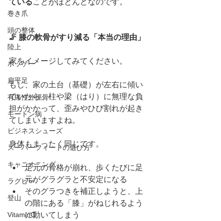
ている
ことがほとんどなのです。
巻き爪
頭の整体
🦵 膝の軟骨がすり減る「本当の理由」
陸上
家をイメージしてみてください。
ホッケー
扁平足
もし、家の土台（基礎）が左右に傾い
ていたら、柱や梁（はり）に無理な負
有痛性外脛骨
担がかかって、歪みやひび割れが起き
モートン病
てしまいますよね。
ビジネスシューズ
身体もまったく同じです。
スーパーフィートの選び方
キャニオニング
足元の骨格が崩れ、歩くたびに足
元がグラグラと不安定になる
ラグビー
そのグラつきを補正しようと、上
登山
の階にある「膝」がねじれるよう
VitaminC
に動いてしまう