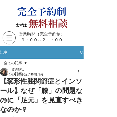
営業時間（完全予約制）
​９：００～２１：００
記事
全ての記事
渡辺智弘
全ての記事
6月18日
読了時間: 3分
【変形性膝関節症とインソ
スキー
ール】なぜ「膝」の問題な
ソックス
のに「足元」を見直すべき
整体
なのか？
スノーボード