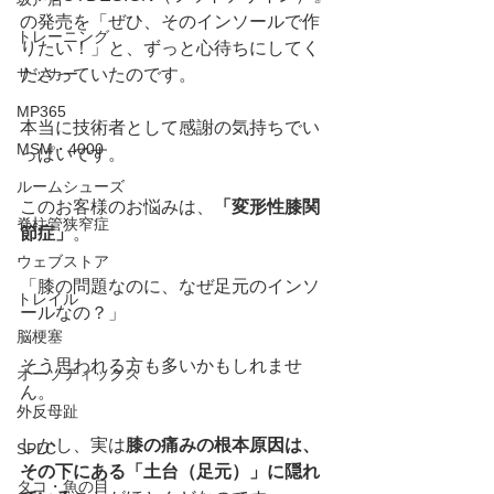
の発売を「ぜひ、そのインソールで作
トレーニング
りたい！」と、ずっと心待ちにしてく
サッカー
ださっていたのです。
MP365
本当に技術者として感謝の気持ちでい
MSM・4000
っぱいです。
ルームシューズ
このお客様のお悩みは、
「変形性膝関
脊柱管狭窄症
節症」
。
ウェブストア
「膝の問題なのに、なぜ足元のインソ
トレイル
ールなの？」
脳梗塞
そう思われる方も多いかもしれませ
オーソティックス
ん。
外反母趾
しかし、実は
膝の痛みの根本原因は、
SPLC
その下にある「土台（足元）」に隠れ
タコ・魚の目