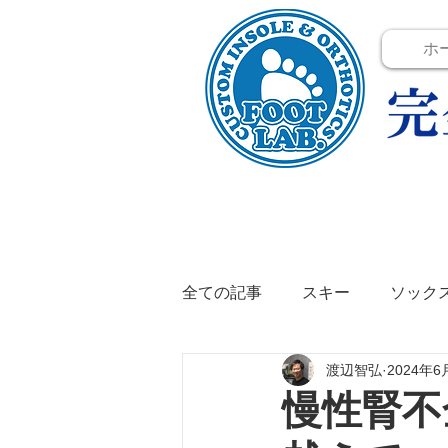
ホ
全ての記事
スキー
ソック
渡辺智弘
2024年6
テニス
イベント
イン
慢性腎不