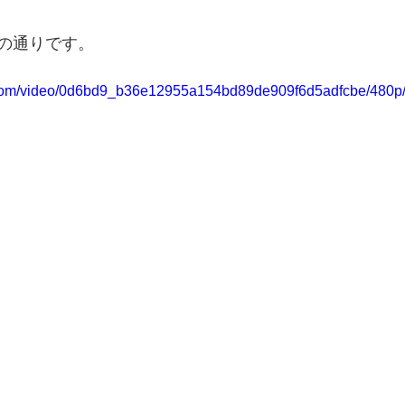
の通りです。
ic.com/video/0d6bd9_b36e12955a154bd89de909f6d5adfcbe/480p/