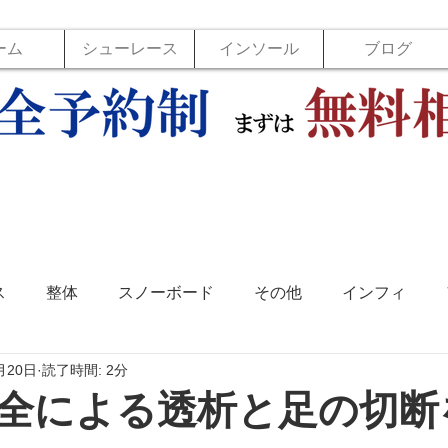
ーム
シューレース
インソール
ブログ
ス
整体
スノーボード
その他
インフィ
月20日
読了時間: 2分
ソール
フットラボ
バックジョイ
バレーボール
全による透析と足の切断