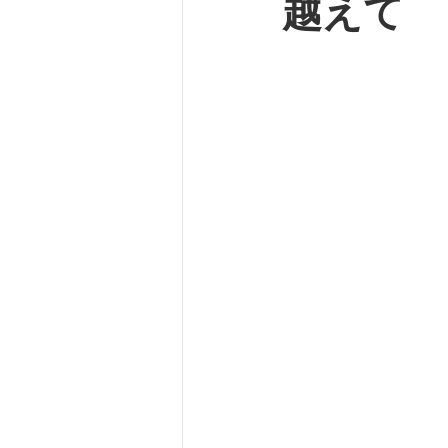
越えて
バスケット
自転車
坂
ルームシューズ
脊柱管狭
外反母趾
SPLC