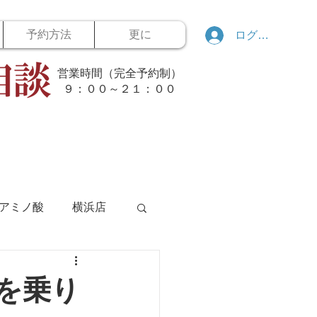
予約方法
更に
ログイン
営業時間（完全予約制）
​９：００～２１：００
アミノ酸
横浜店
ボウリング
を乗り