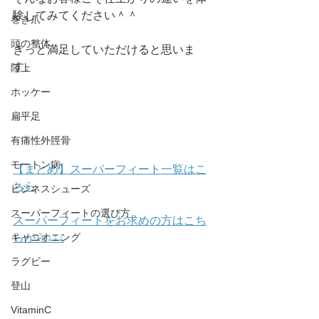
験してみてください＾＾
巻き爪
頭の整体
きっと満足していただけると思いま
す。
陸上
ホッケー
扁平足
有痛性外脛骨
モートン病
【まとめ】スーパーフィート一覧はこ
ちら
ビジネスシューズ
スーパーフィートの選び方
スーパーフィートをお求めの方はこち
らから↓↓↓
キャニオニング
ラグビー
登山
VitaminC