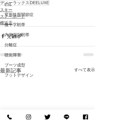
ディーラックス
DEELUXE
ESL
スキー
変形性股関節症
スノーボード
横浜店
後十字靭帯
内側側副靭帯
分離症
聴覚障害
ブーツ成型
すべて表示
最新記事
フットデザイン