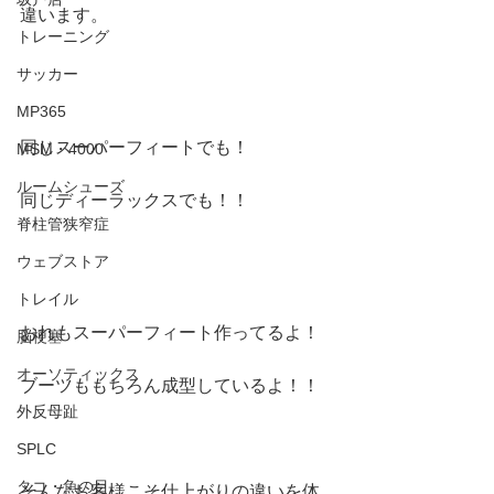
違います。
トレーニング
サッカー
MP365
同じスーパーフィートでも！
MSM・4000
ルームシューズ
同じディーラックスでも！！
脊柱管狭窄症
ウェブストア
トレイル
おれもスーパーフィート作ってるよ！
脳梗塞
オーソティックス
ブーツももちろん成型しているよ！！
外反母趾
SPLC
タコ・魚の目
そんなお客様こそ仕上がりの違いを体