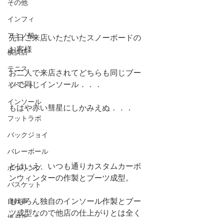
その他
インフィ
アミノ酸
先日ご来店いただいたスノーボードの
お客様
横浜店
テニス
お二人で来店されてどちらも同じブー
ツで同じインソール．．．
イベント
インソール
もはや赤い彗星にしかみえぬ．．．
フットラボ
バックジョイ
バレーボール
とはいえ、いつも通りカスタムカーボ
ボウリング
ンウィンターの作製とブーツ成型。
バスケット
もちろん独自のインソール作製とブー
自転車
ツ成型なので他店の仕上がりとは全く
坂戸店