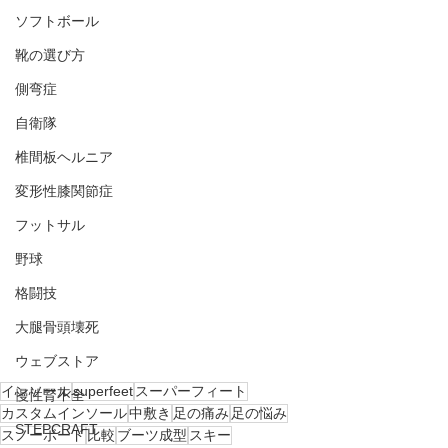
ソフトボール
靴の選び方
側弯症
自衛隊
椎間板ヘルニア
変形性膝関節症
フットサル
野球
格闘技
大腿骨頭壊死
ウェブストア
インソール
superfeet
スーパーフィート
慢性腎不全
カスタムインソール
中敷き
足の痛み
足の悩み
STEPCRAFT
スノーボード
比較
ブーツ成型
スキー