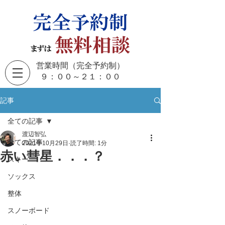
営業時間（完全予約制）
​９：００～２１：００
記事
全ての記事
渡辺智弘
全ての記事
2021年10月29日
読了時間: 1分
赤い彗星．．．？
スキー
ソックス
整体
スノーボード