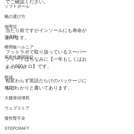
でご確認ください。
ソフトボール
靴の選び方
側弯症
当たり前ですがインソールにも寿命が
自衛隊
あります。
椎間板ヘルニア
フットラボで取り扱っているスーパー
変形性膝関節症
フィートはちなみに【一年もしくはお
よそ800キロ】です。
フットサル
野球
相変わらず英語だらけのパッケージに
もしっかりと書いてあります。
格闘技
大腿骨頭壊死
ウェブストア
慢性腎不全
STEPCRAFT