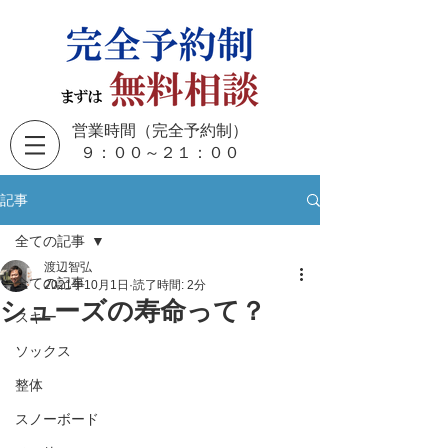
営業時間（完全予約制）
​９：００～２１：００
記事
全ての記事
渡辺智弘
全ての記事
2021年10月1日
読了時間: 2分
シューズの寿命って？
スキー
ソックス
整体
スノーボード