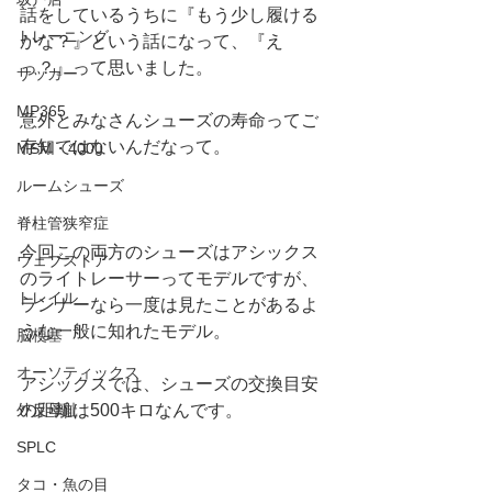
話をしているうちに『もう少し履ける
トレーニング
かな？』という話になって、『え
っ？』って思いました。
サッカー
MP365
意外とみなさんシューズの寿命ってご
存知ではないんだなって。
MSM・4000
ルームシューズ
脊柱管狭窄症
今回この両方のシューズはアシックス
ウェブストア
のライトレーサーってモデルですが、
トレイル
ランナーなら一度は見たことがあるよ
うな一般に知れたモデル。
脳梗塞
オーソティックス
アシックスでは、シューズの交換目安
の距離は500キロなんです。
外反母趾
SPLC
タコ・魚の目