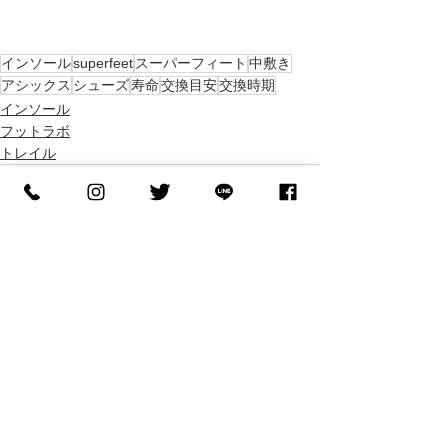
インソール
superfeet
スーパーフィート
中敷き
アシックス
シューズ
寿命
交換目安
交換時期
インソール
フットラボ
トレイル
すべて表示
最新記事