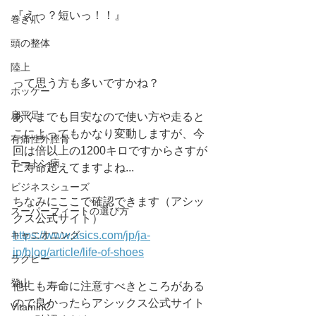
『えっ？短いっ！！』
巻き爪
頭の整体
陸上
って思う方も多いですかね？
ホッケー
扁平足
あくまでも目安なので使い方や走ると
こによってもかなり変動しますが、今
有痛性外脛骨
回は倍以上の1200キロですからさすが
モートン病
に寿命超えてますよね...
ビジネスシューズ
ちなみにここで確認できます（アシッ
スーパーフィートの選び方
クス公式サイト）
https://www.asics.com/jp/ja-
キャニオニング
jp/blog/article/life-of-shoes
ラグビー
登山
他にも寿命に注意すべきところがある
ので良かったらアシックス公式サイト
VitaminC