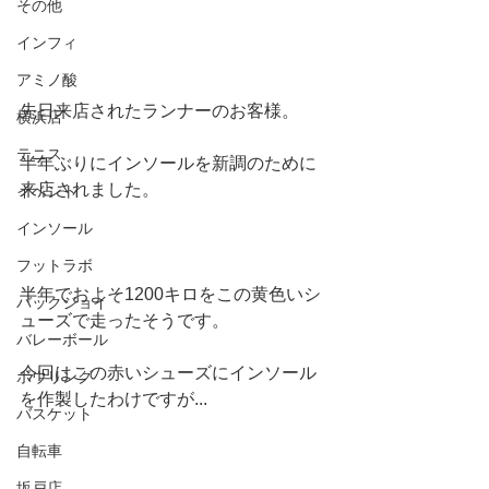
その他
インフィ
アミノ酸
先日来店されたランナーのお客様。
横浜店
テニス
半年ぶりにインソールを新調のために
来店されました。
イベント
インソール
フットラボ
半年でおよそ1200キロをこの黄色いシ
バックジョイ
ューズで走ったそうです。
バレーボール
今回はこの赤いシューズにインソール
ボウリング
を作製したわけですが...
バスケット
自転車
坂戸店