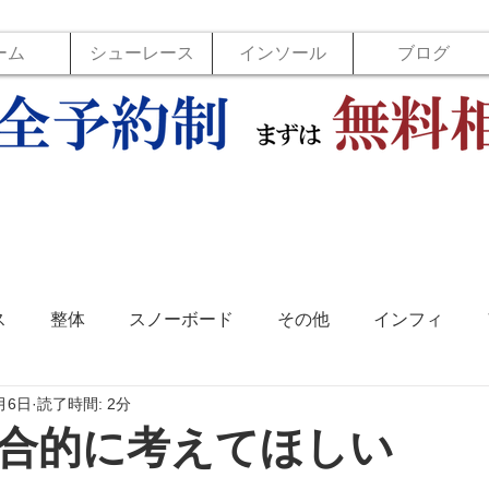
ーム
シューレース
インソール
ブログ
ス
整体
スノーボード
その他
インフィ
月6日
読了時間: 2分
ソール
フットラボ
バックジョイ
バレーボール
合的に考えてほしい