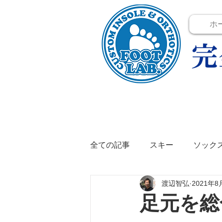
ホ
全ての記事
スキー
ソック
渡辺智弘
2021年8
テニス
イベント
イン
足元を総