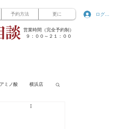
予約方法
更に
ログイン
営業時間（完全予約制）
​９：００～２１：００
アミノ酸
横浜店
ボウリング