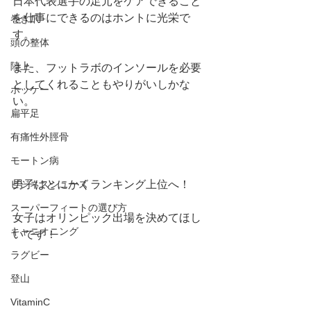
日本代表選手の足元をケアできること
を仕事にできるのはホントに光栄で
巻き爪
す。
頭の整体
陸上
また、フットラボのインソールを必要
としてくれることもやりがいしかな
ホッケー
い。
扁平足
有痛性外脛骨
モートン病
男子はとにかくランキング上位へ！
ビジネスシューズ
スーパーフィートの選び方
女子はオリンピック出場を決めてほし
キャニオニング
いです！
ラグビー
登山
VitaminC