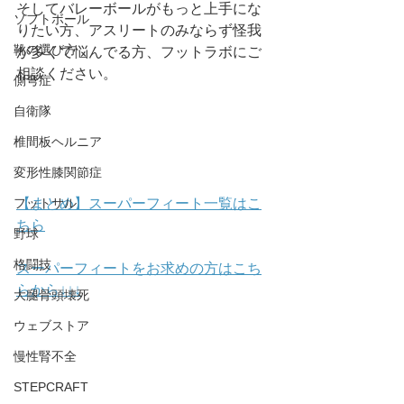
そしてバレーボールがもっと上手にな
ソフトボール
りたい方、アスリートのみならず怪我
靴の選び方
が多くて悩んでる方、フットラボにご
相談ください。
側弯症
自衛隊
椎間板ヘルニア
変形性膝関節症
【まとめ】スーパーフィート一覧はこ
フットサル
ちら
野球
格闘技
スーパーフィートをお求めの方はこち
らから↓↓↓
大腿骨頭壊死
ウェブストア
慢性腎不全
STEPCRAFT