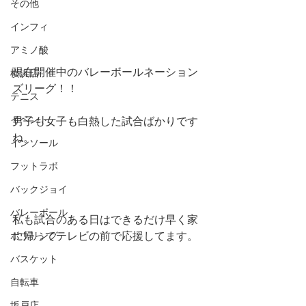
その他
インフィ
アミノ酸
現在開催中のバレーボールネーション
横浜店
ズリーグ！！
テニス
イベント
男子も女子も白熱した試合ばかりです
ね。
インソール
フットラボ
バックジョイ
バレーボール
私も試合のある日はできるだけ早く家
に帰ってテレビの前で応援してます。
ボウリング
バスケット
自転車
坂戸店