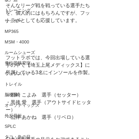
そんなリーグ戦を戦っている選手たち
トレーニング
を、個人的にはもちろんですが、フッ
トラボとしても応援しています。
サッカー
MP365
MSM・4000
ルームシューズ
フットラボでは、今回出場している選
脊柱管狭窄症
手の中で【埼玉上尾メディックス】に
所属している3名にインソールを作製。
ウェブストア
トレイル
・岩崎 こよみ　選手（セッター）
脳梗塞
・黒後 愛　選手（アウトサイドヒッタ
オーソティックス
ー）
外反母趾
・山岸 あかね　選手（リベロ）
SPLC
タコ・魚の目