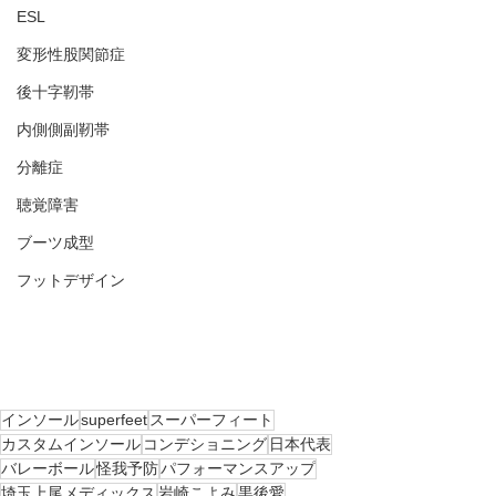
ESL
変形性股関節症
後十字靭帯
内側側副靭帯
分離症
聴覚障害
ブーツ成型
フットデザイン
インソール
superfeet
スーパーフィート
カスタムインソール
コンデショニング
日本代表
バレーボール
怪我予防
パフォーマンスアップ
埼玉上尾メディックス
岩崎こよみ
黒後愛