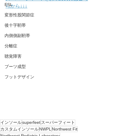
ESL
らから↓↓↓
変形性股関節症
後十字靭帯
内側側副靭帯
分離症
聴覚障害
ブーツ成型
フットデザイン
インソール
superfeet
スーパーフィート
カスタムインソール
NWPL
Northwest Fit
Northwest Podiatric Laboratory