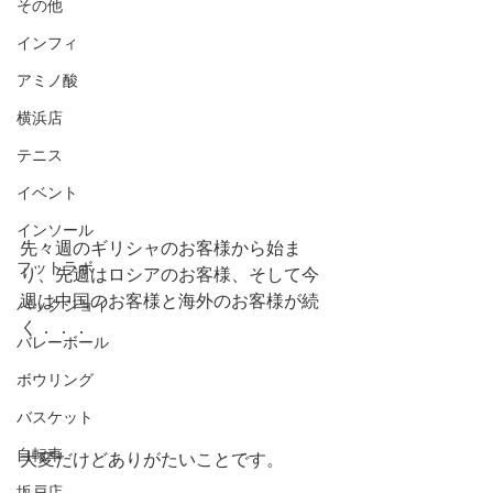
その他
インフィ
アミノ酸
横浜店
テニス
イベント
インソール
先々週のギリシャのお客様から始ま
フットラボ
り、先週はロシアのお客様、そして今
週は中国のお客様と海外のお客様が続
バックジョイ
く．．．
バレーボール
ボウリング
バスケット
自転車
大変だけどありがたいことです。
坂戸店