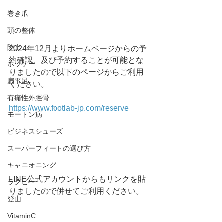
巻き爪
頭の整体
陸上
2024年12月よりホームページからの予
約確認、及び予約することが可能とな
ホッケー
りましたので以下のページからご利用
扁平足
ください。
有痛性外脛骨
https://www.footlab-jp.com/reserve
モートン病
ビジネスシューズ
スーパーフィートの選び方
キャニオニング
LINE公式アカウントからもリンクを貼
ラグビー
りましたので併せてご利用ください。
登山
VitaminC