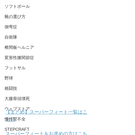
ソフトボール
靴の選び方
側弯症
自衛隊
椎間板ヘルニア
変形性膝関節症
フットサル
野球
格闘技
大腿骨頭壊死
ウェブストア
【まとめ】スーパーフィート一覧はこ
慢性腎不全
ちら
STEPCRAFT
スーパーフィートをお求めの方はこち