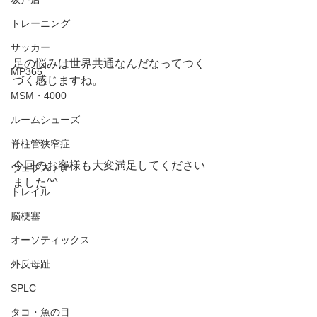
トレーニング
サッカー
足の悩みは世界共通なんだなってつく
MP365
づく感じますね。
MSM・4000
ルームシューズ
脊柱管狭窄症
今回のお客様も大変満足してください
ウェブストア
ました^^
トレイル
脳梗塞
オーソティックス
外反母趾
SPLC
タコ・魚の目