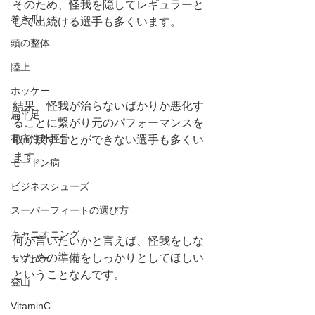
そのため、怪我を隠してレギュラーと
巻き爪
して出続ける選手も多くいます。
頭の整体
陸上
ホッケー
結果、怪我が治らないばかりか悪化す
扁平足
ることに繋がり元のパフォーマンスを
有痛性外脛骨
取り戻すことができない選手も多くい
ます。
モートン病
ビジネスシューズ
スーパーフィートの選び方
キャニオニング
何が言いたいかと言えば、怪我をしな
いための準備をしっかりとしてほしい
ラグビー
ということなんです。
登山
VitaminC