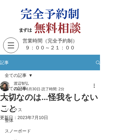
営業時間（完全予約制）
​９：００～２１：００
記事
全ての記事
渡辺智弘
全ての記事
2023年6月30日
読了時間: 2分
大切なのは...怪我をしない
スキー
こと
ソックス
更新日：
2023年7月10日
整体
スノーボード