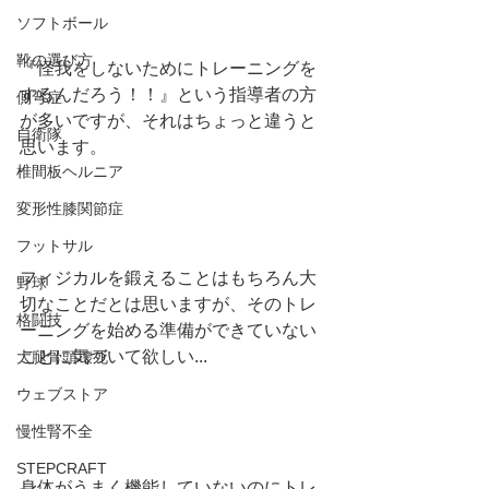
ソフトボール
靴の選び方
『怪我をしないためにトレーニングを
するんだろう！！』という指導者の方
側弯症
が多いですが、それはちょっと違うと
自衛隊
思います。
椎間板ヘルニア
変形性膝関節症
フットサル
フィジカルを鍛えることはもちろん大
野球
切なことだとは思いますが、そのトレ
格闘技
ーニングを始める準備ができていない
ことに気づいて欲しい...
大腿骨頭壊死
ウェブストア
慢性腎不全
STEPCRAFT
身体がうまく機能していないのにトレ