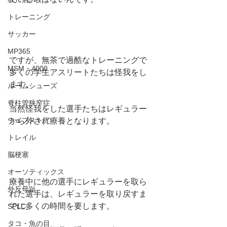
トレーニング
サッカー
MP365
ですが、無茶で過酷なトレーニングで
MSM・4000
多くの学生アスリートたちは怪我をし
ます。
ルームシューズ
脊柱管狭窄症
当然怪我をした選手たちはレギュラー
ウェブストア
から外され療養となります。
トレイル
脳梗塞
オーソティックス
療養中に他の選手にレギュラーを取ら
外反母趾
れた選手は、レギュラーを取り戻すま
でに多くの時間を要します。
SPLC
タコ・魚の目