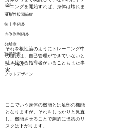
ESL
ーニングを開始すれば、身体は壊れま
す！
変形性股関節症
後十字靭帯
内側側副靭帯
分離症
それを根性論のようにトレーニング中
聴覚障害
の怪我は、自己管理ができていないと
吐き捨てる指導者がいることもまた事
ブーツ成型
実...
フットデザイン
ここでいう身体の機能とは足部の機能
となりますが、それをしっかりと見直
し、機能させることで劇的に怪我のリ
スクは下がります。