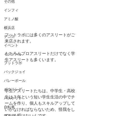
その他
インフィ
アミノ酸
横浜店
フットラボには多くのアスリートがご
テニス
来店されます。
イベント
もちろんプロアスリートだけでなく学
インソール
生アスリートも多くいます。
フットラボ
バックジョイ
バレーボール
ボウリング
学生アスリートたちは、中学生・高校
生は３年という短い学生生活の中でチ
バスケット
ームを作り、個人もスキルアップして
自転車
いかなければならないため、怪我をし
ている暇はないんです。
坂戸店