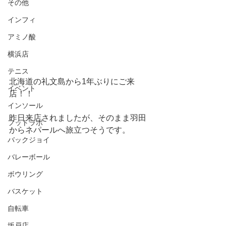
その他
インフィ
アミノ酸
横浜店
テニス
北海道の礼文島から1年ぶりにご来
イベント
店！！
インソール
昨日来店されましたが、そのまま羽田
フットラボ
からネパールへ旅立つそうです。
バックジョイ
バレーボール
ボウリング
バスケット
自転車
坂戸店