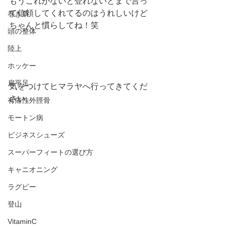
もうこれがないと登れないとまで言っ
て信頼してくれてるのはうれしいけど
巻き爪
ちゃんと慣らしてね！笑
頭の整体
陸上
ホッケー
扁平足
気をつけてヒマラヤへ行ってきてくだ
さい。
有痛性外脛骨
モートン病
ビジネスシューズ
スーパーフィートの選び方
キャニオニング
ラグビー
登山
VitaminC