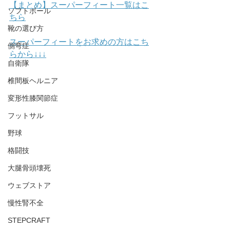
【まとめ】スーパーフィート一覧はこ
ソフトボール
ちら
靴の選び方
スーパーフィートをお求めの方はこち
側弯症
らから↓↓↓
自衛隊
椎間板ヘルニア
変形性膝関節症
フットサル
野球
格闘技
大腿骨頭壊死
ウェブストア
慢性腎不全
STEPCRAFT