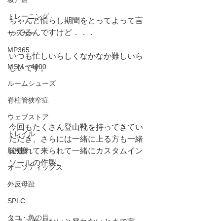
トレーニング
ちゃんと慣らし期間をとってよって言
ってるんですけど．．．
サッカー
MP365
いつも忙しいらしくなかなか難しいら
MSM・4000
しいです。
ルームシューズ
脊柱管狭窄症
ウェブストア
今回もたくさん登山靴を持ってきてい
トレイル
ただき、さらには一緒に上る方も一緒
に連れて来られて一緒にカスタムイン
脳梗塞
ソールの作製。
オーソティックス
外反母趾
SPLC
タコ・魚の目