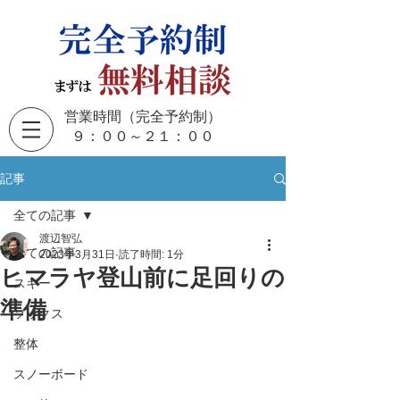
営業時間（完全予約制）
​９：００～２１：００
記事
全ての記事
渡辺智弘
全ての記事
2023年3月31日
読了時間: 1分
ヒマラヤ登山前に足回りの
スキー
準備
ソックス
整体
スノーボード