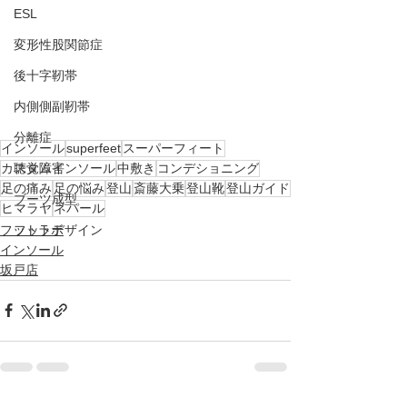
ESL
変形性股関節症
後十字靭帯
内側側副靭帯
分離症
インソール
superfeet
スーパーフィート
カスタムインソール
中敷き
コンデショニング
聴覚障害
足の痛み
足の悩み
登山
斎藤大乗
登山靴
登山ガイド
ブーツ成型
ヒマラヤ
ネパール
フットラボ
フットデザイン
インソール
坂戸店