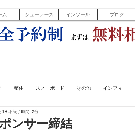
ーム
シューレース
インソール
ブログ
ス
整体
スノーボード
その他
インフィ
月19日
読了時間: 2分
ソール
フットラボ
バックジョイ
バレーボール
ポンサー締結