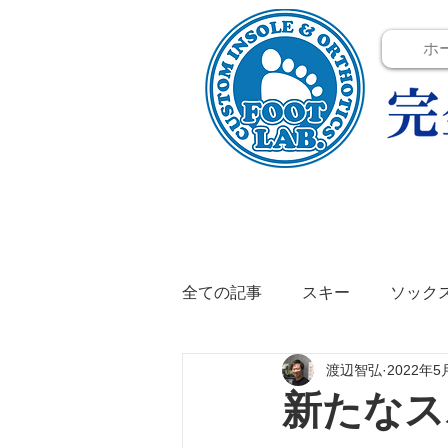
ホ
全ての記事
スキー
ソック
渡辺智弘
2022年5
テニス
イベント
イン
新たなス