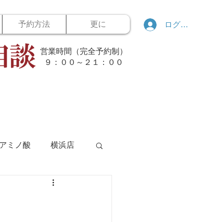
予約方法
更に
ログイン
営業時間（完全予約制）
​９：００～２１：００
アミノ酸
横浜店
ボウリング