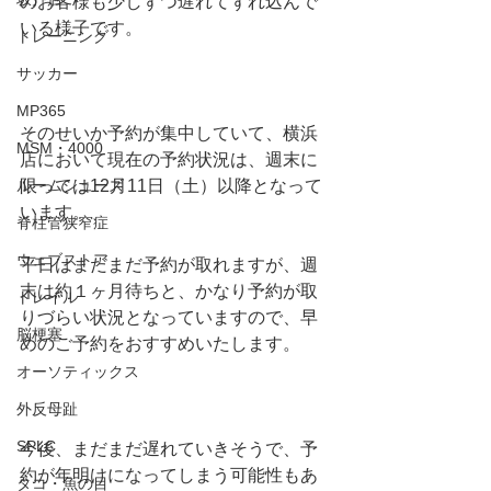
のお客様も少しずつ遅れてずれ込んで
いる様子です。
トレーニング
サッカー
MP365
そのせいか予約が集中していて、横浜
MSM・4000
店において現在の予約状況は、週末に
限っては12月11日（土）以降となって
ルームシューズ
います。
脊柱管狭窄症
ウェブストア
平日はまだまだ予約が取れますが、週
末は約１ヶ月待ちと、かなり予約が取
トレイル
りづらい状況となっていますので、早
脳梗塞
めのご予約をおすすめいたします。
オーソティックス
外反母趾
SPLC
今後、まだまだ遅れていきそうで、予
約が年明けになってしまう可能性もあ
タコ・魚の目