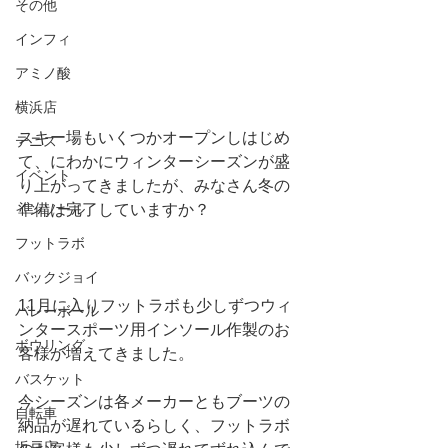
その他
インフィ
アミノ酸
横浜店
スキー場もいくつかオープンしはじめ
テニス
て、にわかにウィンターシーズンが盛
イベント
り上がってきましたが、みなさん冬の
準備は完了していますか？
インソール
フットラボ
バックジョイ
11月に入りフットラボも少しずつウィ
バレーボール
ンタースポーツ用インソール作製のお
ボウリング
客様が増えてきました。
バスケット
今シーズンは各メーカーともブーツの
自転車
納品が遅れているらしく、フットラボ
坂戸店