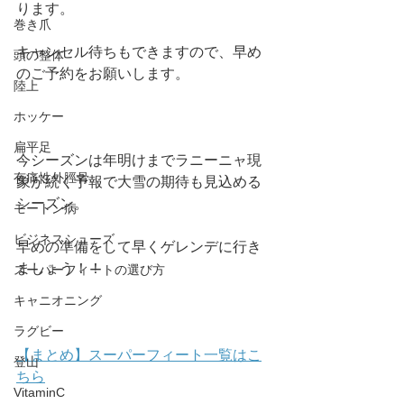
ります。
巻き爪
キャンセル待ちもできますので、早め
頭の整体
のご予約をお願いします。
陸上
ホッケー
扁平足
今シーズンは年明けまでラニーニャ現
有痛性外脛骨
象が続く予報で大雪の期待も見込める
シーズン。
モートン病
ビジネスシューズ
早めの準備をして早くゲレンデに行き
ましょう！！
スーパーフィートの選び方
キャニオニング
ラグビー
【まとめ】スーパーフィート一覧はこ
登山
ちら
VitaminC