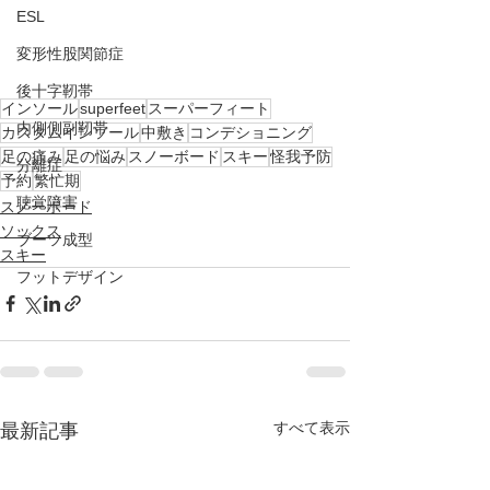
ESL
変形性股関節症
後十字靭帯
インソール
superfeet
スーパーフィート
内側側副靭帯
カスタムインソール
中敷き
コンデショニング
足の痛み
足の悩み
スノーボード
スキー
怪我予防
分離症
予約
繁忙期
聴覚障害
スノーボード
ソックス
ブーツ成型
スキー
フットデザイン
すべて表示
最新記事