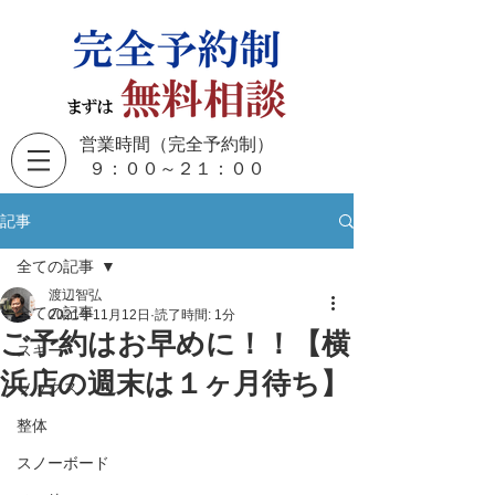
営業時間（完全予約制）
​９：００～２１：００
記事
全ての記事
渡辺智弘
全ての記事
2021年11月12日
読了時間: 1分
ご予約はお早めに！！【横
スキー
浜店の週末は１ヶ月待ち】
ソックス
整体
スノーボード