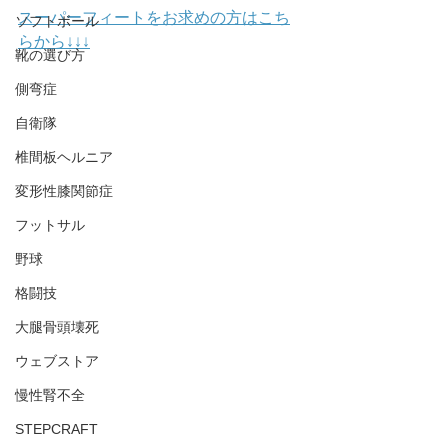
スーパーフィートをお求めの方はこち
ソフトボール
らから↓↓↓
靴の選び方
側弯症
自衛隊
椎間板ヘルニア
変形性膝関節症
フットサル
野球
格闘技
大腿骨頭壊死
ウェブストア
慢性腎不全
STEPCRAFT