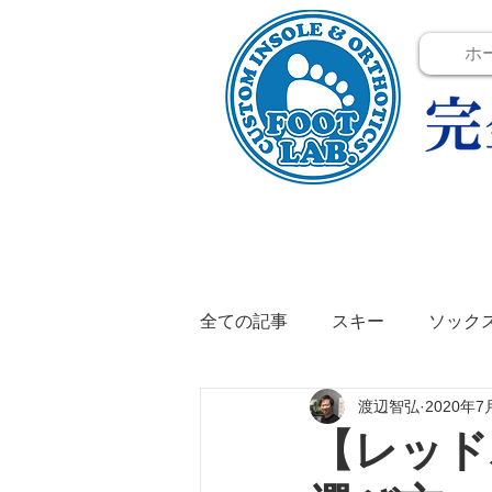
ホ
全ての記事
スキー
ソック
渡辺智弘
2020年7
テニス
イベント
イン
【レッド