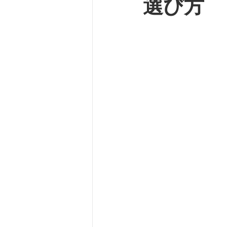
選び方
バスケット
自転車
坂
ルームシューズ
脊柱管狭
外反母趾
SPLC