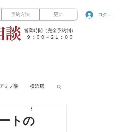
予約方法
更に
ログイン
営業時間（完全予約制）
​９：００～２１：００
アミノ酸
横浜店
ボウリング
ートの