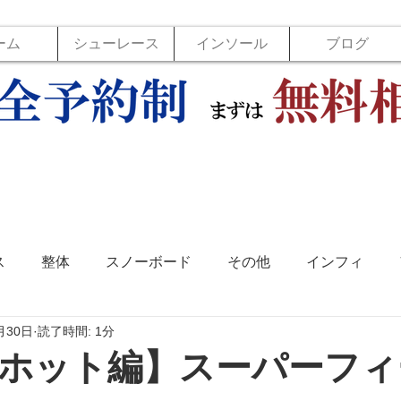
ーム
シューレース
インソール
ブログ
ス
整体
スノーボード
その他
インフィ
月30日
読了時間: 1分
ソール
フットラボ
バックジョイ
バレーボール
ホット編】スーパーフィ