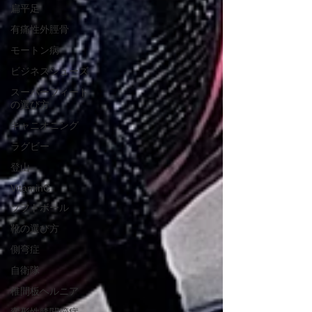
扁平足
有痛性外脛骨
モートン病
ビジネスシューズ
スーパーフィート
の選び方
キャニオニング
ラグビー
登山
VitaminC
ソフトボール
靴の選び方
側弯症
自衛隊
椎間板ヘルニア