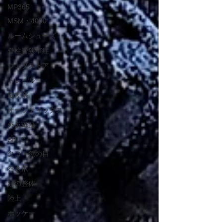
MP365
MSM・4000
ルームシューズ
脊柱管狭窄症
ウェブストア
トレイル
脳梗塞
オーソティックス
外反母趾
SPLC
タコ・魚の目
巻き爪
頭の整体
陸上
ホッケー