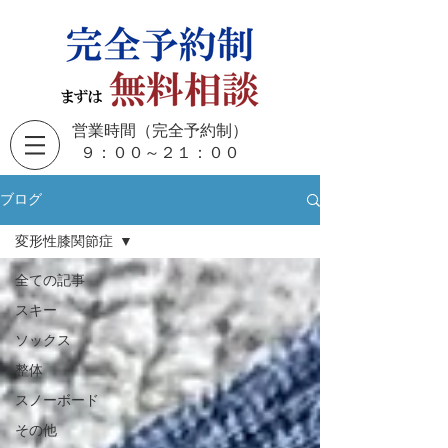
営業時間（完全予約制）
​９：００～２１：００
ブログ
変形性膝関節症
全ての記事
スキー
ソックス
整体
スノーボード
その他