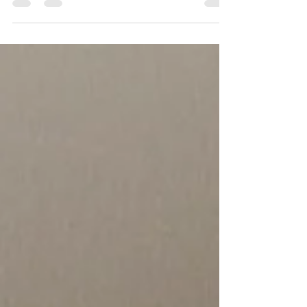
#FOOTDESIGN の発売をずっと待ってくださって
いた方で、本当に感謝です。 「膝が悪いのに、な
ぜ足元？」と思われる方も多いですが、実は膝の
グラつきや不安定さの根本原因は、その下にある
【土台（足元）】にあります。 家と同じで、土台
が傾けば柱（膝）に無理な負担がかかります。 軟
骨のすり減りや半月板の損傷は、足元の歪みが引
き起こした「結果」に過ぎません。原因である土
台を見直さなければ、根本解決にはならないので
す。 FOOTDESIGNのインソールは、足元の骨格
のブレを物理的にコントロールし、歩行時の膝の
ねじれや負担を抑え込むようにデザインされてい
ます。 土台がピタッと安定することで、変形性膝
関節症の方でも驚くほどスムーズで安心した動き
ができるようになります。 「一生歩ける足と膝」
を創るために。 膝のお悩みも、まずは土台である
足元から見直してみませんか？ #フットラボ #イン
ソール #変形性膝関節症 #足病医学 #膝の痛み