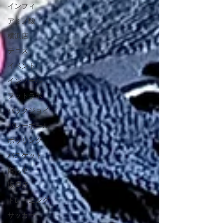
インフィ
アミノ酸
横浜店
テニス
イベント
インソール
フットラボ
バックジョイ
バレーボール
ボウリング
バスケット
自転車
坂戸店
トレーニング
サッカー