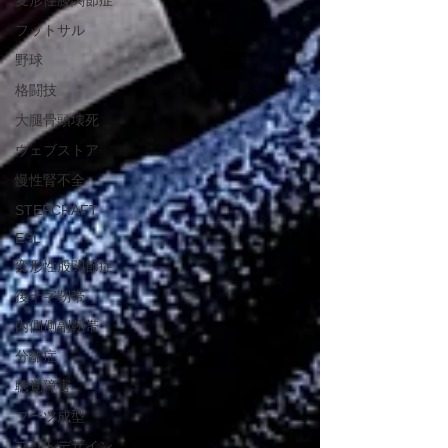
変形性膝関節症
フットサル
野球
格闘技
大腿骨頭壊死
ウェブストア
慢性腎不全
STEPCRAFT
ESL
変形性股関節症
後十字靭帯
内側側副靭帯
分離症
聴覚障害
ブーツ成型
フットデザイン