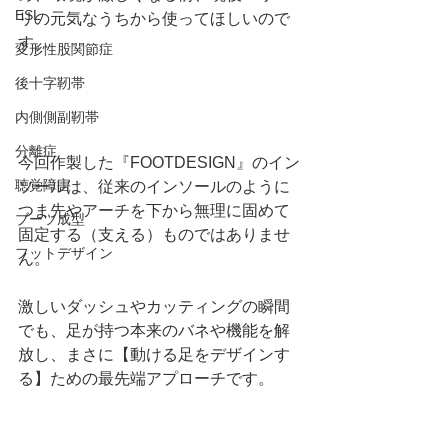
ESL
リの元気なうちから使ってほしいので
す。
変形性股関節症
後十字靭帯
内側側副靭帯
分離症
今回作製した『FOOTDESIGN』のイン
聴覚障害
ソールは、従来のインソールのように
つま先やアーチを下から無理に固めて
ブーツ成型
固定する（支える）ものではありませ
フットデザイン
ん。
激しいダッシュやカッティングの瞬間
でも、足が持つ本来のバネや機能を解
放し、まさに【動ける足をデザインす
る】ための最先端アプローチです。