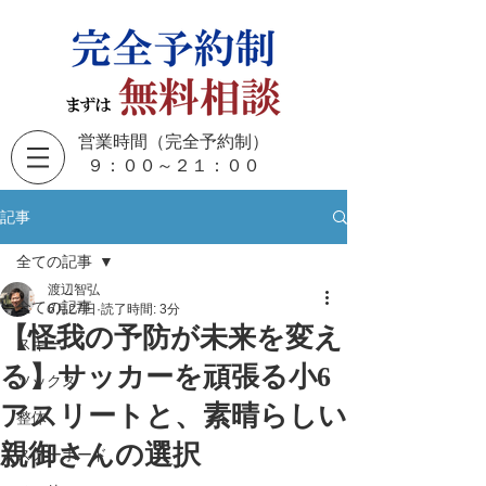
営業時間（完全予約制）
​９：００～２１：００
記事
全ての記事
渡辺智弘
全ての記事
6月27日
読了時間: 3分
【怪我の予防が未来を変え
スキー
る】サッカーを頑張る小6
ソックス
アスリートと、素晴らしい
整体
親御さんの選択
スノーボード