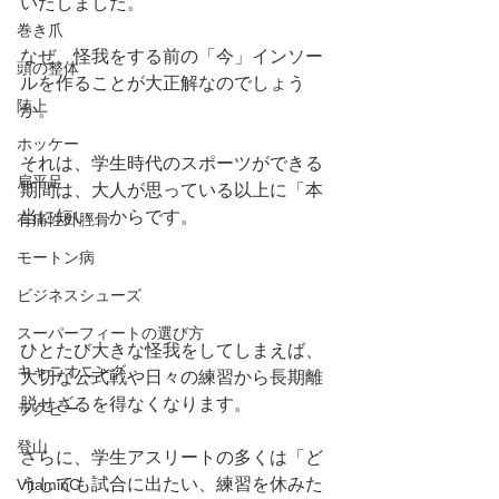
いたしました。
巻き爪
なぜ、怪我をする前の「今」インソー
頭の整体
ルを作ることが大正解なのでしょう
陸上
か。
ホッケー
それは、学生時代のスポーツができる
扁平足
期間は、大人が思っている以上に「本
当に短い」からです。
有痛性外脛骨
モートン病
ビジネスシューズ
スーパーフィートの選び方
ひとたび大きな怪我をしてしまえば、
キャニオニング
大切な公式戦や日々の練習から長期離
脱せざるを得なくなります。
ラグビー
登山
さらに、学生アスリートの多くは「ど
うしても試合に出たい、練習を休みた
VitaminC