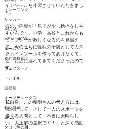
インソールを作製させていただきまし
トレーニング
た。
サッカー
彼のご両親が「息子が少し捻挫をしや
MP365
すいんです。中学、高校とこれからも
MSM・4000
っとプレーが激しくなるのを見据え
て、今のうちに怪我の予防としてカス
ルームシューズ
タムインソールを作ってあげたくて」
脊柱管狭窄症
と、お店に連れてきてくださったので
す。
ウェブストア
トレイル
脳梗塞
オーソティックス
私自身、この親御さんの考え方には、
外反母趾
職人として、そして一人のスポーツを
愛する人間として「本当に素晴らし
SPLC
い、大正解の選択です！」と深く感動
タコ・魚の目