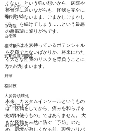
くない」という強い想いから、病院や
ソフトボール
整骨院に通いながらも、怪我を完全に
靴の選び方
治しきらないまま、ごまかしごまかし
プレーを続けてしまう……という最悪
側弯症
の悪循環に陥りがちです。
自衛隊
これでは本来持っているポテンシャル
椎間板ヘルニア
を発揮できないばかりか、将来にわた
変形性膝関節症
る大きな怪我のリスクを背負うことに
フットサル
なってしまいます。
野球
格闘技
大腿骨頭壊死
本来、カスタムインソールというもの
ウェブストア
は「怪我をしてから、痛みを和らげる
ために使うもの」ではありません。 大
慢性腎不全
きな怪我を未然に防ぐ「予防」のた
STEPCRAFT
め、環境が激しくなる前、現役バリバ