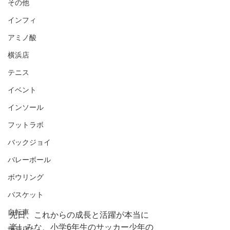
その他
インフィ
アミノ酸
横浜店
テニス
イベント
インソール
フットラボ
バックジョイ
バレーボール
ボウリング
バスケット
自転車
先日、これからの成長と活躍が本当に
楽しみな、小学6年生のサッカー少年の
坂戸店