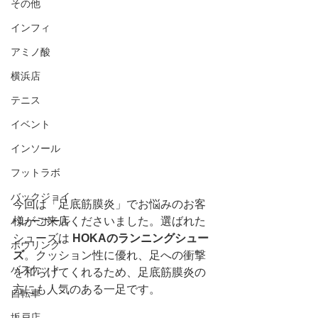
その他
インフィ
アミノ酸
横浜店
テニス
イベント
インソール
フットラボ
バックジョイ
今回は「足底筋膜炎」でお悩みのお客
バレーボール
様がご来店くださいました。選ばれた
シューズは 
HOKAのランニングシュー
ボウリング
ズ
。クッション性に優れ、足への衝撃
バスケット
を和らげてくれるため、足底筋膜炎の
方にも人気のある一足です。
自転車
坂戸店