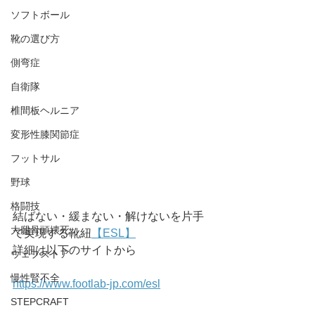
ソフトボール
靴の選び方
側弯症
自衛隊
椎間板ヘルニア
変形性膝関節症
フットサル
野球
格闘技
結ばない・緩まない・解けないを片手
大腿骨頭壊死
で実現する靴紐
【ESL】
詳細は以下のサイトから
ウェブストア
慢性腎不全
https://www.footlab-jp.com/esl
STEPCRAFT