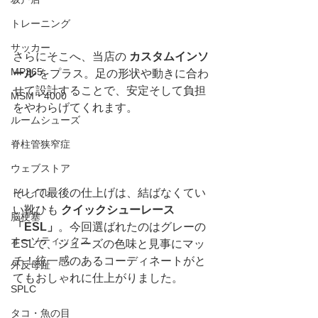
トレーニング
サッカー
さらにそこへ、当店の 
カスタムインソ
MP365
ール
 をプラス。足の形状や動きに合わ
せて設計することで、安定そして負担
MSM・4000
をやわらげてくれます。
ルームシューズ
脊柱管狭窄症
ウェブストア
トレイル
そして最後の仕上げは、結ばなくてい
い靴ひも 
クイックシューレース
脳梗塞
「ESL」
。今回選ばれたのはグレーの
オーソティックス
ESLで、シューズの色味と見事にマッ
チ！統一感のあるコーディネートがと
外反母趾
てもおしゃれに仕上がりました。
SPLC
タコ・魚の目