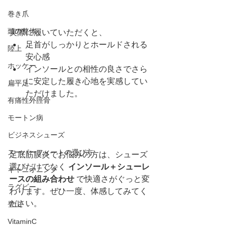
巻き爪
頭の整体
実際に履いていただくと、
足首がしっかりとホールドされる
陸上
安心感
ホッケー
インソールとの相性の良さでさら
に安定した履き心地を実感してい
扁平足
ただけました。
有痛性外脛骨
モートン病
ビジネスシューズ
スーパーフィートの選び方
足底筋膜炎でお悩みの方は、シューズ
選びだけでなく 
インソール＋シューレ
キャニオニング
ースの組み合わせ
 で快適さがぐっと変
ラグビー
わります。ぜひ一度、体感してみてく
ださい。
登山
VitaminC