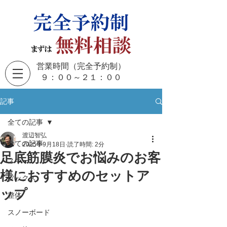
営業時間（完全予約制）
​９：００～２１：００
記事
全ての記事
渡辺智弘
全ての記事
2025年9月18日
読了時間: 2分
足底筋膜炎でお悩みのお客
スキー
様におすすめのセットア
ソックス
ップ
整体
スノーボード