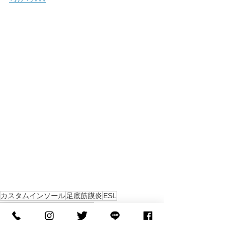
カスタムインソール
足底筋膜炎
ESL
クイックシューレース
HOKA
フットラボ