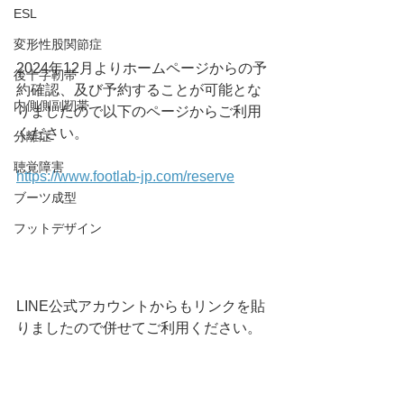
ESL
変形性股関節症
2024年12月よりホームページからの予
後十字靭帯
約確認、及び予約することが可能とな
内側側副靭帯
りましたので以下のページからご利用
ください。
分離症
聴覚障害
https://www.footlab-jp.com/reserve
ブーツ成型
フットデザイン
LINE公式アカウントからもリンクを貼
りましたので併せてご利用ください。