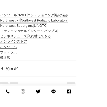
インソール
NWPL
コンデショニング
足の悩み
Northwest Fit
Northwest Podiatric Laboratory
Northwest Superglass
LifeOTC
ファンクショナルインソール
パンプス
ビジネスシューズ
入れ替えできる
オンラインストア
インソール
フットラボ
横浜店
すべて表示
最新記事