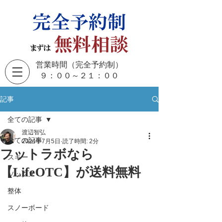
営業時間（完全予約制）
​９：００～２１：００
記事
全ての記事
渡辺智弘
全ての記事
2024年7月5日
読了時間: 2分
フットラボなら
スキー
【LifeOTC】が送料無料
ソックス
整体
スノーボード