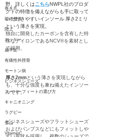
野。詳しくは
こちら
NWPL社のプロダ
巻き爪
クトの特徴を備えながらも手に取って
頭の整体
いただきやすいインソール 厚さ2ミリ
という薄さを実現。 
陸上
独自に開発したカーボンを含有した特
ホッケー
殊なナイロンであるNCV®を素材とし
て採用。
扁平足
有痛性外脛骨
モートン病
厚さ2mm
という薄さを実現しながら
ビジネスシューズ
も、十分な強度も兼ね備えたインソー
スーパーフィートの選び方
ルです。
キャニオニング
ラグビー
ビジネスシューズやフラットシューズ
登山
およびパンプスなどにもフィットしや
VitaminC
すい形状を採用し、複数のシューズで