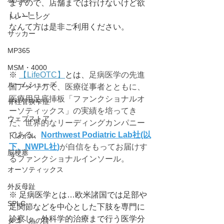
ますので、店舗までは行けないけど欲
しい！！
トレーニング
なんて方は是非ご利用ください。
サッカー
MP365
MSM・4000
※ 
【LifeOTC】
とは、
足病医学の先進
ルームシューズ
国アメリカで、医療従事者とともに、
医療用足底挿板「ファンクショナルオ
脊柱管狭窄症
ーソティックス」の実績を培ってき
ウェブストア
た、世界的なリーディングカンパニー
である
、
Northwest Podiatric Lab社(以
トレイル
下、NWPL社)
が自信をもってお届けす
脳梗塞
るファンクショナルインソール。
オーソティックス
外反母趾
※ 足病医学とは…欧米諸国では足部や
SPLC
足関節などを中心とした下肢を専門に
診察し、外科学的治療まで行う医学分
タコ・魚の目