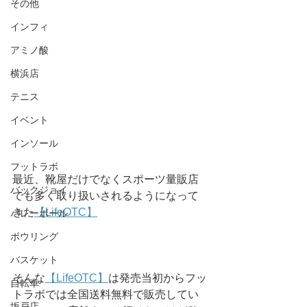
その他
インフィ
アミノ酸
横浜店
テニス
イベント
インソール
フットラボ
最近、靴屋だけでなくスポーツ量販店
バックジョイ
でも多く取り扱いされるようになって
きた
【LifeOTC】
バレーボール
ボウリング
バスケット
そんな
【LifeOTC】
は発売当初からフッ
自転車
トラボでは全国送料無料で販売してい
坂戸店