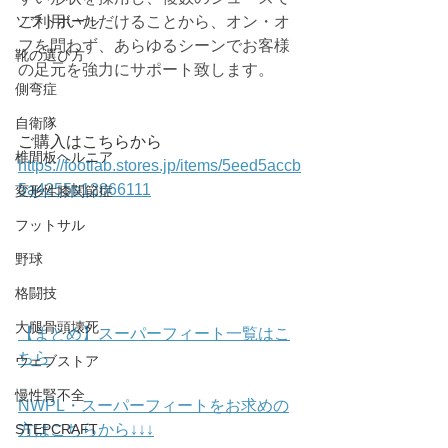
ソフトボール
ご利用いただけることから、オン・オ
フを問わず、あらゆるシーンでお客様
靴の選び方
の足元を強力にサポート致します。
側弯症
自衛隊
ご購入はこちらから
椎間板ヘルニア
https://footlab.stores.jp/items/5eed5accb
5a4255b12866111
変形性膝関節症
フットサル
野球
格闘技
大腿骨頭壊死
【まとめ】スーパーフィート一覧はこ
ちら
ウェブストア
慢性腎不全
NWPL・
スーパーフィートをお求めの
STEPCRAFT
方はこちらから↓↓↓