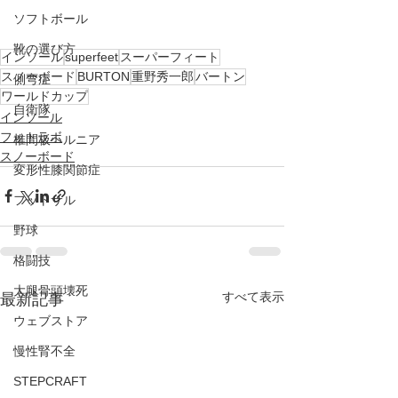
ソフトボール
靴の選び方
インソール
superfeet
スーパーフィート
スノーボード
BURTON
重野秀一郎
バートン
側弯症
ワールドカップ
自衛隊
インソール
フットラボ
椎間板ヘルニア
スノーボード
変形性膝関節症
フットサル
野球
格闘技
大腿骨頭壊死
すべて表示
最新記事
ウェブストア
慢性腎不全
STEPCRAFT