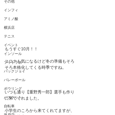
その他
インフィ
アミノ酸
横浜店
テニス
イベント
もうすぐ10月！！
インソール
コロナも気になるけど冬の準備もそろ
フットラボ
そろ本格化してくる時季ですね。
バックジョイ
バレーボール
ボウリング
いつも通り【重野秀一郎】選手も作り
バスケット
に来てくれました。
自転車
小学生のころから来てくれてますが、
坂戸店