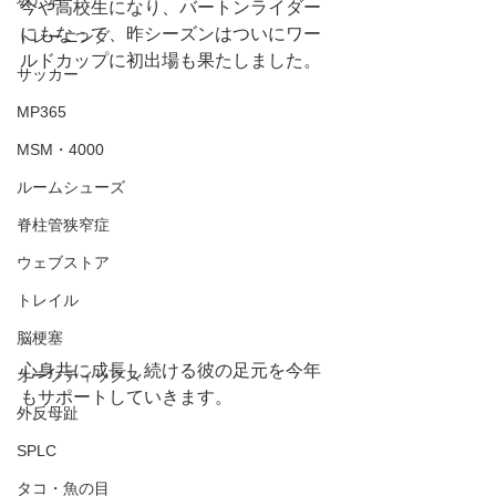
今や高校生になり、バートンライダー
にもなって、昨シーズンはついにワー
トレーニング
ルドカップに初出場も果たしました。
サッカー
MP365
MSM・4000
ルームシューズ
脊柱管狭窄症
ウェブストア
トレイル
脳梗塞
心身共に成長し続ける彼の足元を今年
オーソティックス
もサポートしていきます。
外反母趾
SPLC
タコ・魚の目