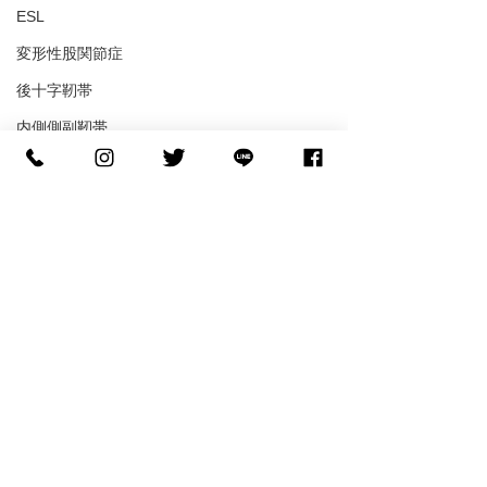
ESL
変形性股関節症
後十字靭帯
内側側副靭帯
分離症
聴覚障害
ブーツ成型
フットデザイン
コメント
コメントを追加…
【世界へ挑む】NCAA D1
【バスケの足裏
へ進学する糸川光希選手
ル】「滑らない
がご来店！
ル」で皮膚が剥