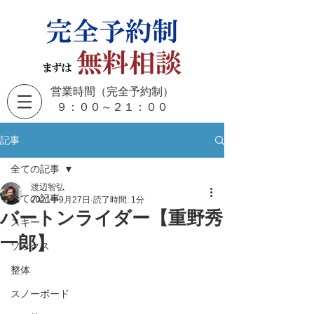
営業時間（完全予約制）
​９：００～２１：００
記事
全ての記事
渡辺智弘
全ての記事
2021年9月27日
読了時間: 1分
バートンライダー【重野秀
スキー
一郎】
ソックス
整体
スノーボード