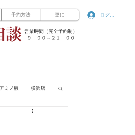
予約方法
更に
ログイン
営業時間（完全予約制）
​９：００～２１：００
アミノ酸
横浜店
ボウリング