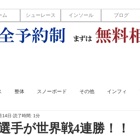
ーム
シューレース
インソール
ブログ
ス
整体
スノーボード
その他
インフィ
月14日
読了時間: 1分
ソール
フットラボ
バックジョイ
バレーボール
選手が世界戦4連勝！！