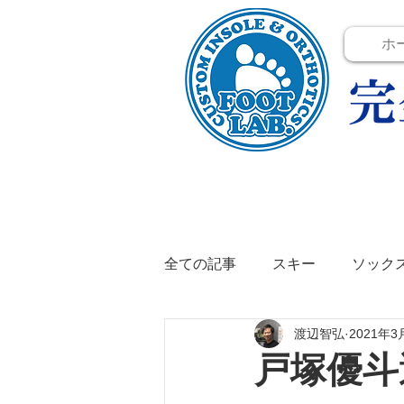
ホ
全ての記事
スキー
ソック
渡辺智弘
2021年3
テニス
イベント
イン
戸塚優斗