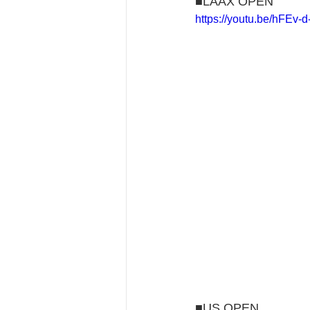
■LAAX OPEN
https://youtu.be/hFEv-
■US OPEN