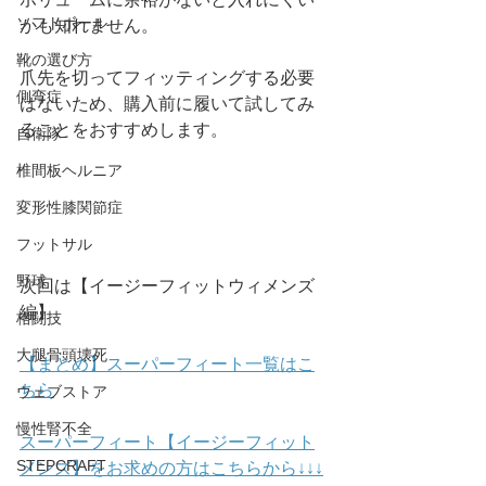
ソフトボール
かも知れません。
靴の選び方
爪先を切ってフィッティングする必要
側弯症
はないため、購入前に履いて試してみ
ることをおすすめします。
自衛隊
椎間板ヘルニア
変形性膝関節症
フットサル
野球
次回は【イージーフィットウィメンズ
編】
格闘技
大腿骨頭壊死
【まとめ】スーパーフィート一覧はこ
ちら
ウェブストア
慢性腎不全
スーパーフィート【イージーフィット
STEPCRAFT
メンズ】をお求めの方はこちらから↓↓↓