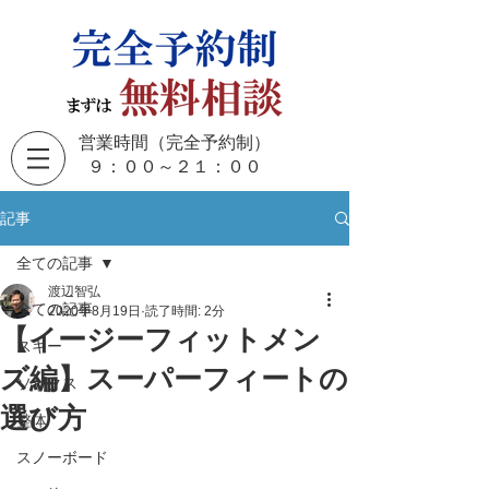
営業時間（完全予約制）
​９：００～２１：００
記事
全ての記事
渡辺智弘
全ての記事
2020年8月19日
読了時間: 2分
【イージーフィットメン
スキー
ズ編】スーパーフィートの
ソックス
選び方
整体
スノーボード