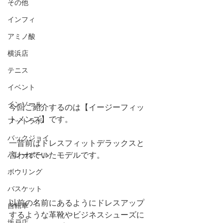
その他
インフィ
アミノ酸
横浜店
テニス
イベント
インソール
今回ご紹介するのは【イージーフィッ
トメンズ】です。
フットラボ
バックジョイ
一昔前はドレスフィットデラックスと
言われていたモデルです。
バレーボール
ボウリング
バスケット
以前の名前にあるようにドレスアップ
自転車
するような革靴やビジネスシューズに
坂戸店