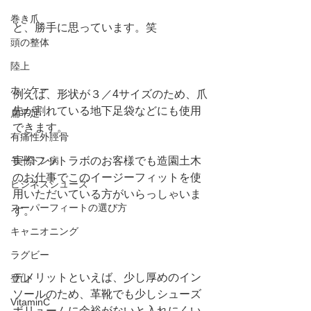
巻き爪
と、勝手に思っています。笑
頭の整体
陸上
ホッケー
例えば、形状が３／4サイズのため、爪
先が割れている地下足袋などにも使用
扁平足
できます。
有痛性外脛骨
実際フットラボのお客様でも造園土木
モートン病
のお仕事でこのイージーフィットを使
ビジネスシューズ
用いただいている方がいらっしゃいま
スーパーフィートの選び方
す。
キャニオニング
ラグビー
デメリットといえば、少し厚めのイン
登山
ソールのため、革靴でも少しシューズ
VitaminC
ボリュームに余裕がないと入れにくい