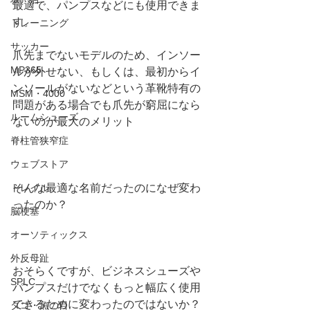
最適で、パンプスなどにも使用できま
す。
トレーニング
サッカー
爪先までないモデルのため、インソー
MP365
ルが外せない、もしくは、最初からイ
ンソールがないなどという革靴特有の
MSM・4000
問題がある場合でも爪先が窮屈になら
ルームシューズ
ないのが最大のメリット
脊柱管狭窄症
ウェブストア
そんな最適な名前だったのになぜ変わ
トレイル
ったのか？
脳梗塞
オーソティックス
外反母趾
おそらくですが、ビジネスシューズや
SPLC
パンプスだけでなくもっと幅広く使用
できるために変わったのではないか？
タコ・魚の目