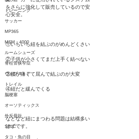
をさらに強化して販売しているので安
トレーニング
心安全。
サッカー
MP365
MSM・4000
①いちいち紐を結ぶのがめんどくさい
ルームシューズ
②子供が小さくてまだ上手く結べない
脊柱管狭窄症
ウェブストア
③腰が痛くて屈んで結ぶのが大変
トレイル
④紐だと緩んでくる
脳梗塞
オーソティックス
外反母趾
などなど紐にまつわる問題は結構多い
はずです。
SPLC
タコ・魚の目