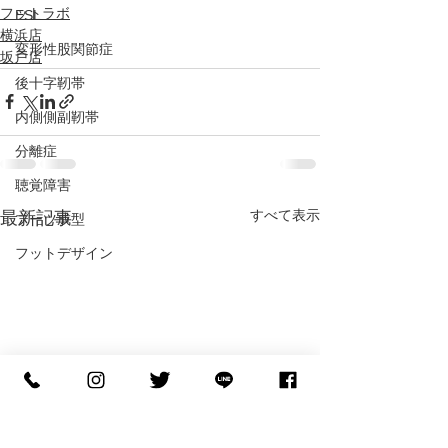
フットラボ
ESL
横浜店
変形性股関節症
坂戸店
後十字靭帯
内側側副靭帯
分離症
聴覚障害
すべて表示
最新記事
ブーツ成型
フットデザイン