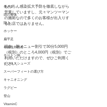
もちろん感染拡大予防を徹底しながら
巻き爪
営業していますし、元々マンツーマン
頭の整体
の施術なので多くのお客様が出入りす
陸上
るお店ではありません。
ホッケー
扁平足
現在、新メニュー割引で30分5,000円
有痛性外脛骨
（税別）のところ4,000円（税別）でご
モートン病
利用いただけますので、ぜひご利用く
ビジネスシューズ
ださい。
スーパーフィートの選び方
キャニオニング
ラグビー
登山
VitaminC