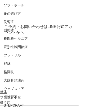
ソフトボール
靴の選び方
側弯症
ご予約・お問い合わせはLINE公式アカ
自衛隊
ウントから！！ 
椎間板ヘルニア
変形性膝関節症
フットサル
野球
格闘技
大腿骨頭壊死
ウェブストア
整体
慢性腎不全
フットラボ
横浜店
STEPCRAFT