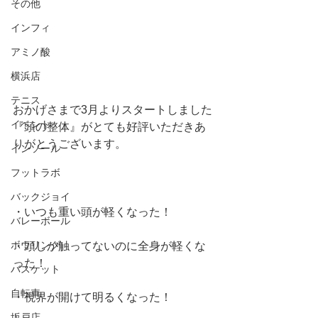
その他
インフィ
アミノ酸
横浜店
テニス
おかげさまで3月よりスタートしました
イベント
『頭の整体』がとても好評いただきあ
りがとうございます。
インソール
フットラボ
バックジョイ
・いつも重い頭が軽くなった！
バレーボール
ボウリング
・頭しか触ってないのに全身が軽くな
った！
バスケット
自転車
・視界が開けて明るくなった！
坂戸店