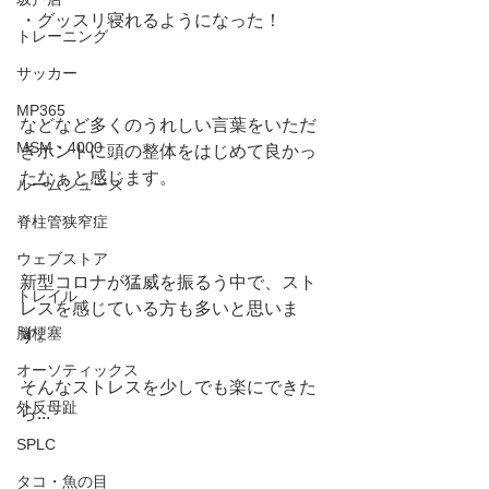
・グッスリ寝れるようになった！
トレーニング
サッカー
MP365
などなど多くのうれしい言葉をいただ
MSM・4000
きホントに頭の整体をはじめて良かっ
たなぁと感じます。
ルームシューズ
脊柱管狭窄症
ウェブストア
新型コロナが猛威を振るう中で、スト
トレイル
レスを感じている方も多いと思いま
脳梗塞
す。
オーソティックス
そんなストレスを少しでも楽にできた
外反母趾
ら...
SPLC
タコ・魚の目