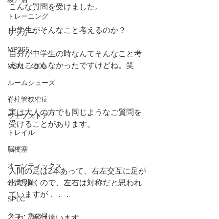
こんな質問を受けました。
トレーニング
中学生がそんなこと考えるのか？
サッカー
MP365
自分が中学生の時なんてそんなこと考
えたこともなかったですけどね。笑
MSM・4000
ルームシューズ
脊柱管狭窄症
実は大人の方でも同じようなご質問を
ウェブストア
受けることがあります。
トレイル
脳梗塞
オーソティックス
人間の足は2本あって、右左交互に足が
出て歩くので、左右は対称だと思われ
外反母趾
ていますが．．．
SPLC
タコ・魚の目
これ、実は違います。