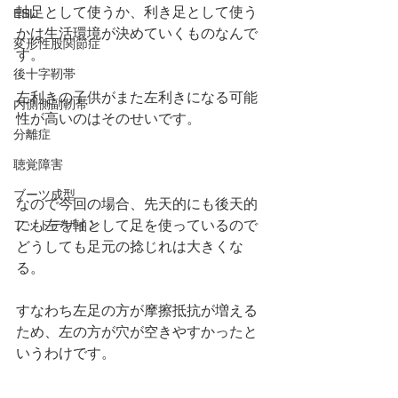
軸足として使うか、利き足として使う
ESL
かは生活環境が決めていくものなんで
変形性股関節症
す。
後十字靭帯
左利きの子供がまた左利きになる可能
内側側副靭帯
性が高いのはそのせいです。
分離症
聴覚障害
ブーツ成型
なので今回の場合、先天的にも後天的
にも左を軸として足を使っているので
フットデザイン
どうしても足元の捻じれは大きくな
る。
すなわち左足の方が摩擦抵抗が増える
ため、左の方が穴が空きやすかったと
いうわけです。