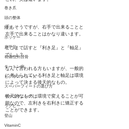
巻き爪
頭の整体
手もそうですが、右手で出来ることと
陸上
左手で出来ることはかなり違います。
ホッケー
扁平足
ここまで話すと『利き足』と『軸足』
でしょ？
有痛性外脛骨
モートン病
なんて言われる方もいますが、一般的
に考えられている利き足と軸足は環境
ビジネスシューズ
によって決まる後天的なもの。
スーパーフィートの選び方
後天的なものは環境で変えることが可
キャニオニング
能なので、左利きを右利きに矯正する
ラグビー
ことができます。
登山
VitaminC