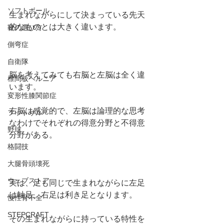
ソフトボール
生まれながらにして決まっている先天
的なものとは大きく違います。
靴の選び方
側弯症
自衛隊
脳を考えてみても右脳と左脳は全く違
椎間板ヘルニア
います。
変形性膝関節症
右脳は感覚的で、左脳は論理的な思考
フットサル
なわけでそれぞれの得意分野と不得意
野球
分野がある。
格闘技
大腿骨頭壊死
ウェブストア
実は、足も同じで生まれながらに左足
は軸足、右足は利き足となります。
慢性腎不全
STEPCRAFT
その生まれながらに持っている特性を