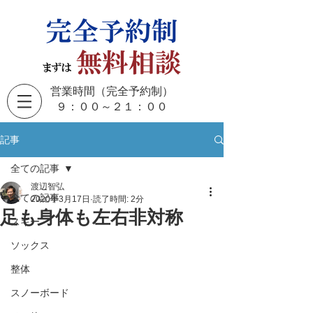
営業時間（完全予約制）
​９：００～２１：００
記事
全ての記事
渡辺智弘
全ての記事
2020年3月17日
読了時間: 2分
足も身体も左右非対称
スキー
ソックス
整体
スノーボード