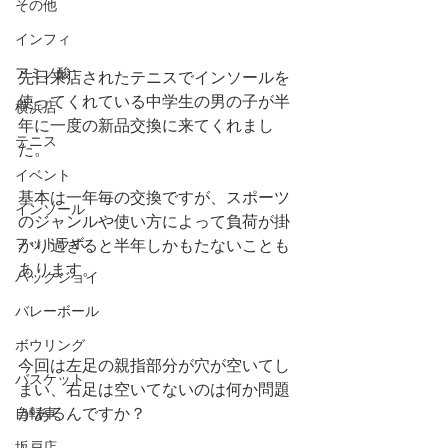
その他
インフィ
アミノ酸
先日来店されたテニスでインソールを
使ってくれている中学生の男の子が半
横浜店
年に一度の新品交換に来てくれまし
テニス
た。
イベント
基本は一年毎の交換ですが、スポーツ
インソール
のジャンルや使い方によって負荷が掛
フットラボ
かり過ぎると半年しかもたないことも
あります。
バックジョイ
バレーボール
ボウリング
今回は左足の親指部分が穴が空いてし
バスケット
まい、右足は空いてないのは何か問題
があるんですか？
自転車
坂戸店