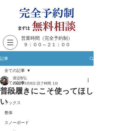
営業時間（完全予約制）
​９：００～２１：００
記事
全ての記事
渡辺智弘
全ての記事
2020年3月8日
読了時間: 1分
普段履きにこそ使ってほし
スキー
い
ソックス
整体
スノーボード