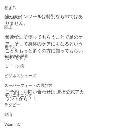
巻き爪
決してインソールは特別なものではあ
頭の整体
りません。
陸上
日常でこそ使ってもらうことで足のケ
ホッケー
ア、そして身体のケアにもなるという
扁平足
ことをもっと多くの方に知ってもらい
有痛性外脛骨
たいです。
モートン病
ビジネスシューズ
スーパーフィートの選び方
ご予約・お問い合わせはLINE公式アカ
キャニオニング
ウントから！！ 
ラグビー
登山
VitaminC