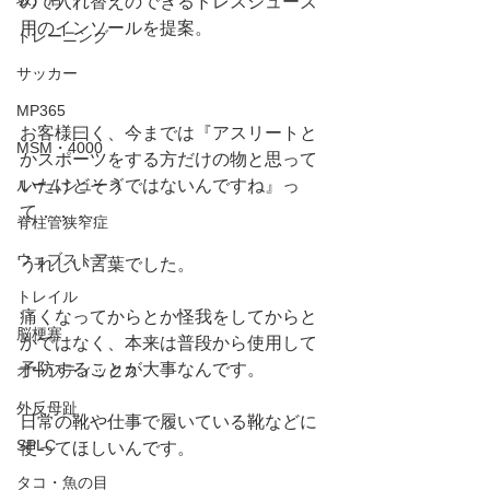
ので入れ替えのできるドレスシューズ
用のインソールを提案。
トレーニング
サッカー
MP365
お客様曰く、今までは『アスリートと
MSM・4000
かスポーツをする方だけの物と思って
いたけどそうではないんですね』っ
ルームシューズ
て．．．
脊柱管狭窄症
ウェブストア
うれしい言葉でした。
トレイル
痛くなってからとか怪我をしてからと
脳梗塞
かではなく、本来は普段から使用して
予防することが大事なんです。
オーソティックス
外反母趾
日常の靴や仕事で履いている靴などに
SPLC
使ってほしいんです。
タコ・魚の目