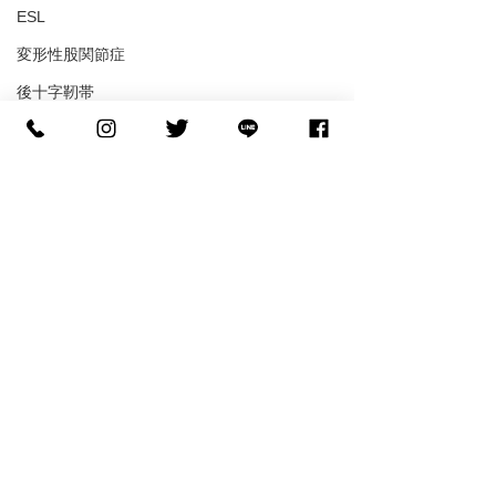
ESL
変形性股関節症
後十字靭帯
内側側副靭帯
分離症
聴覚障害
ブーツ成型
フットデザイン
コメント
コメントを追加…
【世界へ挑む】NCAA D1
【バスケの足裏
へ進学する糸川光希選手
ル】「滑らない
がご来店！
ル」で皮膚が剥
『FOOTDESIGN』サポー
ッシュとインソ
ト契約締結のお知らせ🏀
しい関係