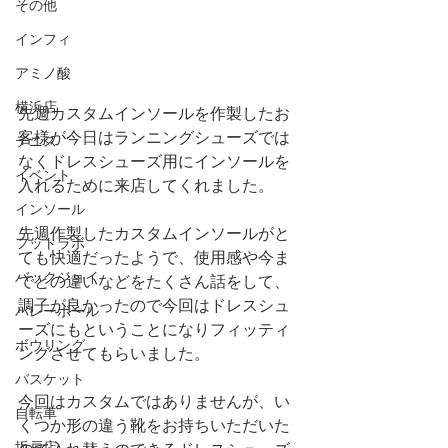
その他
インフィ
アミノ酸
横浜店
先週カスタムインソールを作製したお
客様が今日はランニングシューズでは
テニス
なくドレスシューズ用にインソールを
イベント
入れるために来店してくれました。
インソール
先週作製したカスタムインソールがと
フットラボ
ても快適だったようで、使用感や今ま
バックジョイ
でとの違いなどをたくさん話をして、
調子が良かったので今回はドレスシュ
バレーボール
ーズにもということになりフィッティ
ボウリング
ングさせてもらいました。
バスケット
今回はカスタムではありませんが、い
自転車
くつか形の違う靴をお持ちいただいた
坂戸店