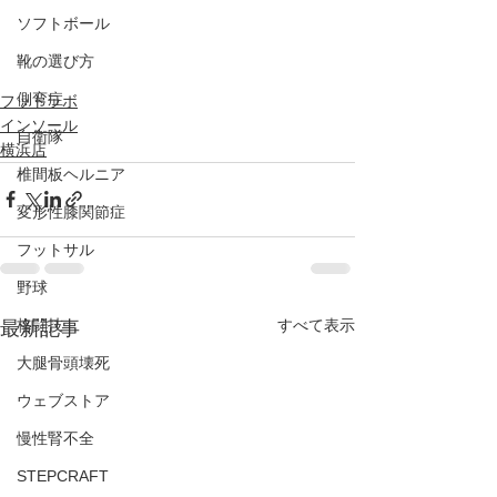
ソフトボール
靴の選び方
側弯症
フットラボ
インソール
自衛隊
横浜店
椎間板ヘルニア
変形性膝関節症
フットサル
野球
すべて表示
格闘技
最新記事
大腿骨頭壊死
ウェブストア
慢性腎不全
STEPCRAFT