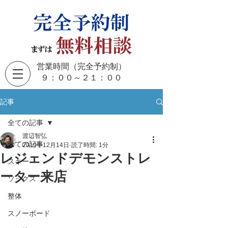
営業時間（完全予約制）
​９：００～２１：００
記事
全ての記事
渡辺智弘
全ての記事
2019年12月14日
読了時間: 1分
レジェンドデモンストレ
スキー
ーター来店
ソックス
整体
スノーボード