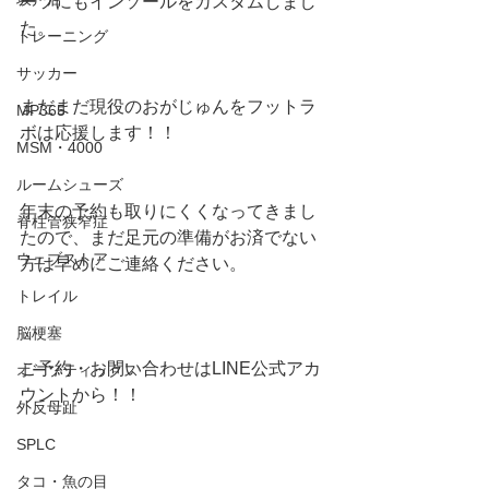
ーツにもインソールをカスタムしまし
た。
トレーニング
サッカー
まだまだ現役のおがじゅんをフットラ
MP365
ボは応援します！！
MSM・4000
ルームシューズ
年末の予約も取りにくくなってきまし
脊柱管狭窄症
たので、まだ足元の準備がお済でない
ウェブストア
方は早めにご連絡ください。
トレイル
脳梗塞
ご予約・お問い合わせはLINE公式アカ
オーソティックス
ウントから！！ 
外反母趾
SPLC
タコ・魚の目