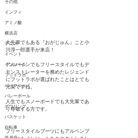
その他
インフィ
アミノ酸
横浜店
大先輩でもある『おがじゅん』こと小
テニス
川淳一郎選手が来店！
イベント
アルパインでもフリースタイルでもデ
インソール
モンストレーターを務めたレジェンド
フットラボ
にフットラボが選ばれたことはとても
バックジョイ
光栄ですね。
バレーボール
人生でもスノーボードでも大先輩であ
ボウリング
り尊敬する方です。
バスケット
自転車
フリースタイルブーツにもアルペンブ
坂戸店