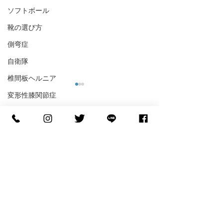
ソフトボール
靴の選び方
側弯症
自衛隊
椎間板ヘルニア
変形性膝関節症
フットサル
コメント
野球
格闘技
コメントを追加…
大腿骨頭壊死
【世界へ挑む】NCAA D1
【バスケの足裏
へ進学する糸川光希選手
ル】「滑らない
ウェブストア
がご来店！
ル」で皮膚が剥
慢性腎不全
『FOOTDESIGN』サポー
ッシュとインソ
ト契約締結のお知らせ🏀
しい関係
STEPCRAFT