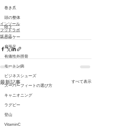
巻き爪
頭の整体
インソール
陸上
フットラボ
坂戸店
ホッケー
扁平足
有痛性外脛骨
モートン病
ビジネスシューズ
すべて表示
最新記事
スーパーフィートの選び方
キャニオニング
ラグビー
登山
VitaminC